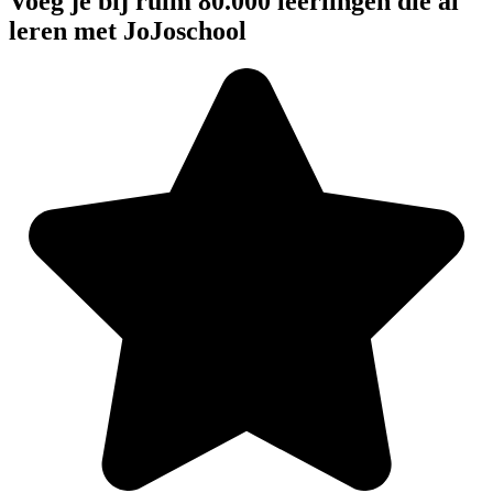
Voeg je bij ruim 80.000 leerlingen die al
leren met JoJoschool