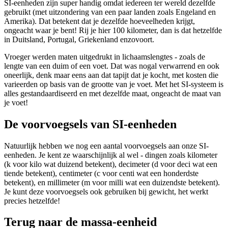
SI-eenheden zijn super handig omdat iedereen ter wereld dezelfde
gebruikt (met uitzondering van een paar landen zoals Engeland en
Amerika). Dat betekent dat je dezelfde hoeveelheden krijgt,
ongeacht waar je bent! Rij je hier 100 kilometer, dan is dat hetzelfde
in Duitsland, Portugal, Griekenland enzovoort.
Vroeger werden maten uitgedrukt in lichaamslengtes - zoals de
lengte van een duim of een voet. Dat was nogal verwarrend en ook
oneerlijk, denk maar eens aan dat tapijt dat je kocht, met kosten die
varieerden op basis van de grootte van je voet. Met het SI-systeem is
alles gestandaardiseerd en met dezelfde maat, ongeacht de maat van
je voet!
De voorvoegsels van SI-eenheden
Natuurlijk hebben we nog een aantal voorvoegsels aan onze SI-
eenheden. Je kent ze waarschijnlijk al wel - dingen zoals kilometer
(k voor kilo wat duizend betekent), decimeter (d voor deci wat een
tiende betekent), centimeter (c voor centi wat een honderdste
betekent), en millimeter (m voor milli wat een duizendste betekent).
Je kunt deze voorvoegsels ook gebruiken bij gewicht, het werkt
precies hetzelfde!
Terug naar de massa-eenheid