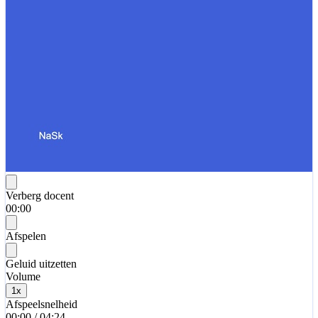
Verberg docent
00:00
Afspelen
Geluid uitzetten
Volume
1
x
Afspeelsnelheid
00:00
/
04:24