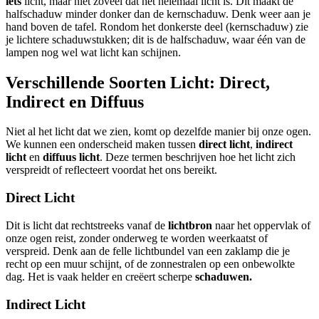
iets
licht, maar niet zoveel dat het helemaal licht is. Dit maakt de
halfschaduw minder donker dan de kernschaduw. Denk weer aan je
hand boven de tafel. Rondom het donkerste deel (kernschaduw) zie
je lichtere schaduwstukken; dit is de halfschaduw, waar één van de
lampen nog wel wat licht kan schijnen.
Verschillende Soorten Licht: Direct,
Indirect en Diffuus
Niet al het licht dat we zien, komt op dezelfde manier bij onze ogen.
We kunnen een onderscheid maken tussen
direct licht
,
indirect
licht
en
diffuus licht
. Deze termen beschrijven hoe het licht zich
verspreidt of reflecteert voordat het ons bereikt.
Direct Licht
Dit is licht dat rechtstreeks vanaf de
lichtbron
naar het oppervlak of
onze ogen reist, zonder onderweg te worden weerkaatst of
verspreid. Denk aan de felle lichtbundel van een zaklamp die je
recht op een muur schijnt, of de zonnestralen op een onbewolkte
dag. Het is vaak helder en creëert scherpe
schaduwen.
Indirect Licht