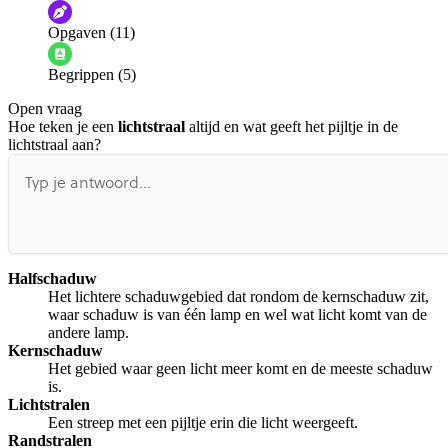
De audio is slecht
De uitleg is onduidelijk
Opgaven (11)
Informatie is onjuist
Er mist informatie
Begrippen (5)
De docent is te langdradig
Open vraag
De uitleg gaat te langzaam
De uitleg gaat te snel
Hoe teken je een
lichtstraal
altijd en wat geeft het pijltje in de
Afspelen werkte niet
Iets anders
lichtstraal aan?
Halfschaduw
Het lichtere schaduwgebied dat rondom de kernschaduw zit,
waar schaduw is van één lamp en wel wat licht komt van de
andere lamp.
Kernschaduw
Het gebied waar geen licht meer komt en de meeste schaduw
is.
Lichtstralen
Een streep met een pijltje erin die licht weergeeft.
Randstralen