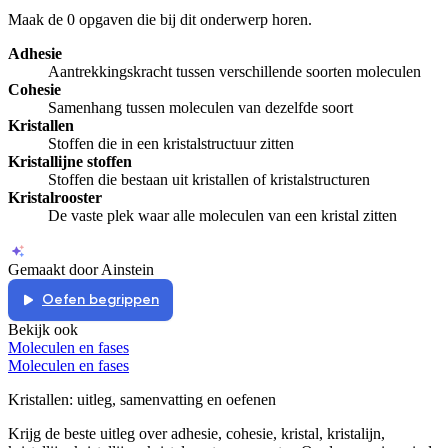
Maak de 0 opgaven die bij dit onderwerp horen.
De docent is te langdradig
Adhesie
De uitleg gaat te langzaam
De uitleg gaat te snel
Aantrekkingskracht tussen verschillende soorten moleculen
Cohesie
Afspelen werkte niet
Iets anders
Samenhang tussen moleculen van dezelfde soort
Kristallen
Stoffen die in een kristalstructuur zitten
Kristallijne stoffen
Stoffen die bestaan uit kristallen of kristalstructuren
Kristalrooster
De vaste plek waar alle moleculen van een kristal zitten
Gemaakt door Ainstein
Oefen begrippen
Bekijk ook
Moleculen en fases
Moleculen en fases
Kristallen
: uitleg, samenvatting en oefenen
Krijg de beste uitleg over adhesie, cohesie, kristal, kristalijn,