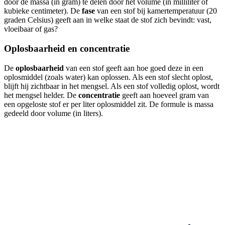
door de massa (in gram) te delen door het volume (in milliliter of
kubieke centimeter). De
fase
van een stof bij kamertemperatuur (20
graden Celsius) geeft aan in welke staat de stof zich bevindt: vast,
vloeibaar of gas?
Oplosbaarheid en concentratie
De
oplosbaarheid
van een stof geeft aan hoe goed deze in een
oplosmiddel (zoals water) kan oplossen. Als een stof slecht oplost,
blijft hij zichtbaar in het mengsel. Als een stof volledig oplost, wordt
het mengsel helder. De
concentratie
geeft aan hoeveel gram van
een opgeloste stof er per liter oplosmiddel zit. De formule is massa
gedeeld door volume (in liters).