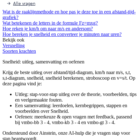
Alle vragen
Wat is de raaklijnmethode en hoe pas je deze toe in een afstand-tijd-
grafiek?
Wat betekenen de letters in de formule Fz=mxg?
Hoe reken je km/h om naar m/s en andersom?
Hoe bereken je snelheid en converteer je minuten naar uren?
Bekijk ook
Versnelling
Soorten krachten
Snelheid
: uitleg, samenvatting en oefenen
Krijg de beste uitleg over afstand/tijd-diagram, km/h naar m/s, s,t,
s,t-diagram, snelheid, snelheid berekenen, stroboscoop en v=s/t.
Op
deze pagina vind je:
Uitleg: stap-voor-stap uitleg over de theorie, voorbeelden, tips
en veelgemaakte fouten.
Een samenvatting: leerdoelen, kernbegrippen, stappen en
voorbeelden over
Snelheid
.
Oefenen: meerkeuze & open vragen met feedback, passend
bij
vmbo-bb 3 - 4, vmbo-kb 3 - 4 en vmbo-gt 3 - 4
.
Ondersteund door Ainstein, onze AI-hulp die je vragen stap voor
stap beantwoordt.