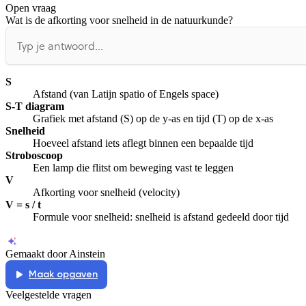
Open vraag
De uitleg gaat te langzaam
De uitleg gaat te snel
Wat is de afkorting voor snelheid in de natuurkunde?
Afspelen werkte niet
Iets anders
S
Afstand (van Latijn spatio of Engels space)
S-T diagram
Grafiek met afstand (S) op de y-as en tijd (T) op de x-as
Snelheid
Hoeveel afstand iets aflegt binnen een bepaalde tijd
Stroboscoop
Een lamp die flitst om beweging vast te leggen
V
Afkorting voor snelheid (velocity)
V = s / t
Formule voor snelheid: snelheid is afstand gedeeld door tijd
Gemaakt door Ainstein
Maak opgaven
Veelgestelde vragen