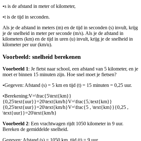
•
s is de afstand in meter of kilometer,
•
t is de tijd in seconden.
Als je de afstand in meters (m) en de tijd in seconden (s) invult, krijg
je de snelheid in meter per seconde (m/s). Als je de afstand in
kilometers (km) en de tijd in uren (u) invult, krijg je de snelheid in
kilometer per uur (km/u).
Voorbeeld: snelheid berekenen
Voorbeeld 1
: Je fietst naar school, een afstand van 5 kilometer, en je
moet er binnen 15 minuten zijn. Hoe snel moet je fietsen?
•
Gegeven: Afstand (s) = 5 km en tijd (t) = 15 minuten = 0,25 uur.
•
Berekening:
V=\frac{5\text{km}}
{0,25\text{uur}}=20\text{km/h}V=\frac{5,\text{km}}
{0,25\text{uur}}=20\text{km/h}V=\frac{5 , \text{km}}{0,25 ,
\text{uur}}=20\text{km/h}
Voorbeeld 2
: Een vrachtwagen rijdt 1050 kilometer in 9 uur.
Bereken de gemiddelde snelheid.
Gegeven: Afstand (s) = 1050 km, tijd (t) = 9 uur.