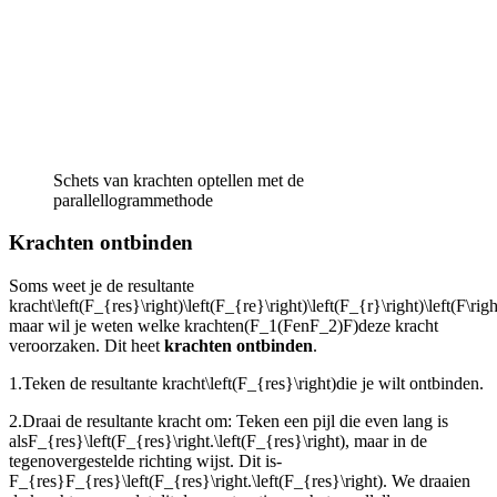
Schets van krachten optellen met de
parallellogrammethode
Krachten ontbinden
Soms weet je de resultante
kracht
\left(F_{res}\right)\left(F_{re}\right)\left(F_{r}\right)\left(F\right
maar wil je weten welke krachten
(F_1(F
en
F_2)F)
deze kracht
veroorzaken. Dit heet
krachten ontbinden
.
1.
Teken de resultante kracht
\left(F_{res}\right)
die je wilt ontbinden.
2.
Draai de resultante kracht om: Teken een pijl die even lang is
als
F_{res}\left(F_{res}\right.\left(F_{res}\right)
, maar in de
tegenovergestelde richting wijst. Dit is
-
F_{res}F_{res}\left(F_{res}\right.\left(F_{res}\right)
. We draaien