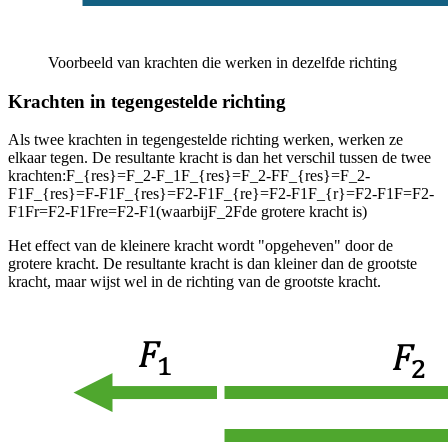
Voorbeeld van krachten die werken in dezelfde richting
Krachten in tegengestelde richting
Als twee krachten in tegengestelde richting werken, werken ze
elkaar tegen. De resultante kracht is dan het verschil tussen de twee
krachten:
F_{res}=F_2-F_1F_{res}=F_2-FF_{res}=F_2-
F1F_{res}=F-F1F_{res}=F2-F1F_{re}=F2-F1F_{r}=F2-F1F=F2-
F1Fr=F2-F1Fre=F2-F1
(waarbij
F_2F
de grotere kracht is)
Het effect van de kleinere kracht wordt "opgeheven" door de
grotere kracht. De resultante kracht is dan kleiner dan de grootste
kracht, maar wijst wel in de richting van de grootste kracht.