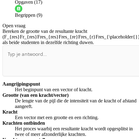
Opgaven (17)
Informatie is onjuist
Er mist informatie
Begrippen (9)
De docent is te langdradig
Open vraag
De uitleg gaat te langzaam
De uitleg gaat te snel
Bereken de grootte van de resultante kracht
Afspelen werkte niet
Iets anders
(
F_{res}Fr_{res}Fres_{res}Fres_{re}Fres_{r}Fres_{\placeholder{}
als beide studenten in dezelfde richting duwen.
Aangrijpingspunt
Het beginpunt van een vector of kracht.
Grootte (van een kracht/vector)
De lengte van de pijl die de intensiteit van de kracht of afstand
aangeeft.
Kracht
Een vector met een grootte en een richting.
Krachten ontbinden
Het proces waarbij een resultante kracht wordt opgesplitst in
twee of meer afzonderlijke krachten.