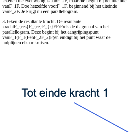
tekenen die evenwijdig is aan
F_2F
, maar die begint bij het uiteinde
van
F_1F
. Doe hetzelfde voor
F_1F
, beginnend bij het uiteinde
van
F_2F
. Je krijgt nu een parallellogram.
3.
Teken de resultante kracht: De resultante
kracht
F_{res}F_{re}F_{r}FFrFre
is de diagonaal van het
parallellogram. Deze begint bij het aangrijpingspunt
van
F_1(F_1(F
en
F_2F_2)F)
en eindigt bij het punt waar de
hulplijnen elkaar kruisen.