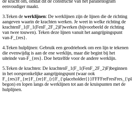
de kracht om, omdat dit de constructie van het parallellogram
eenvoudiger maakt.
3.
Teken de
werklijnen
: De werklijnen zijn de lijnen die de richting
aangeven waarin de krachten werken. Je weet in welke richting de
krachten
F_1(F_1(F
en
F_2F_2)F)
werken (bijvoorbeeld de richting
van twee touwen). Teken deze lijnen vanuit het aangrijpingspunt
van
-F_{res}
.
4.
Teken hulplijnen: Gebruik een geodriehoek om een lijn te tekenen
die evenwijdig is aan de ene werklijn, maar die begint bij het
uiteinde van
-F_{res}
. Doe hetzelfde voor de andere werklijn.
5.
Teken de krachten: De krachten
F_1(F_1(F
en
F_2F_2)F)
beginnen
in het oorspronkelijke aangrijpingspunt (waar ook
F_{res}F_{re}F_{re}F_{r}F_{\placeholder{}}FFFFreFresFres_{\pl
begon) en lopen langs de werklijnen tot aan de kruispunten met de
hulplijnen.