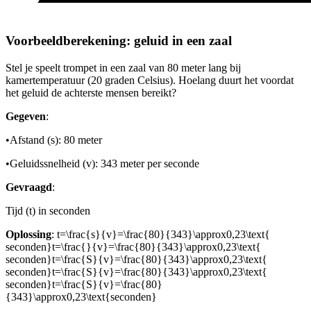
Voorbeeldberekening: geluid in een zaal
Stel je speelt trompet in een zaal van 80 meter lang bij
kamertemperatuur (20 graden Celsius). Hoelang duurt het voordat
het geluid de achterste mensen bereikt?
Gegeven
:
•
Afstand (s): 80 meter
•
Geluidssnelheid (v): 343 meter per seconde
Gevraagd
:
Tijd (t) in seconden
Oplossing
:
t=\frac{s}{v}=\frac{80}{343}\approx0,23\text{
seconden}t=\frac{}{v}=\frac{80}{343}\approx0,23\text{
seconden}t=\frac{S}{v}=\frac{80}{343}\approx0,23\text{
seconden}t=\frac{S}{v}=\frac{80}{343}\approx0,23\text{
seconden}t=\frac{S}{v}=\frac{80}
{343}\approx0,23\text{seconden}