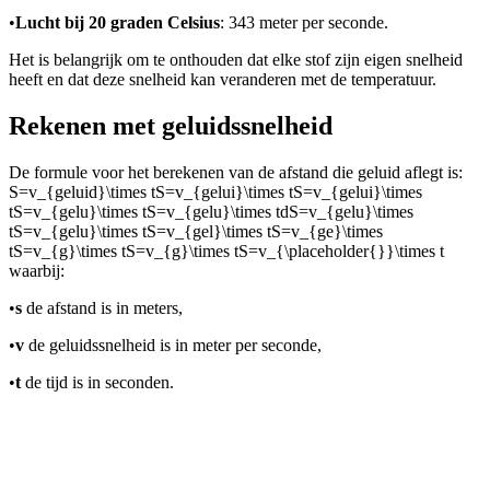
•
Lucht bij 20 graden Celsius
: 343 meter per seconde.
Het is belangrijk om te onthouden dat elke stof zijn eigen snelheid
heeft en dat deze snelheid kan veranderen met de temperatuur.
Rekenen met geluidssnelheid
De formule voor het berekenen van de afstand die geluid aflegt is:
S=v_{geluid}\times tS=v_{gelui}\times tS=v_{gelui}\times
tS=v_{gelu}\times tS=v_{gelu}\times tdS=v_{gelu}\times
tS=v_{gelu}\times tS=v_{gel}\times tS=v_{ge}\times
tS=v_{g}\times tS=v_{g}\times tS=v_{\placeholder{}}\times t
waarbij:
•
s
de afstand is in meters,
•
v
de geluidssnelheid is in meter per seconde,
•
t
de tijd is in seconden.