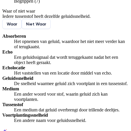
Begrippen (7)
De docent is te langdradig
Waar of niet waar
De uitleg gaat te langzaam
De uitleg gaat te snel
Iedere tussenstof heeft dezelfde geluidssnelheid.
Afspelen werkte niet
Iets anders
Waar
Niet Waar
Absorberen
Het opnemen van geluid, waardoor het niet meer verder kan
of terugkaatst.
Echo
Een geluidssignaal dat wordt teruggekaatst nadat het een
object heeft geraakt.
Echolocatie
Het vaststellen van een locatie door middel van echo.
Geluidssnelheid
De snelheid waarmee geluid zich voortplant in een tussenstof.
Medium
Een ander woord voor stof, waarin geluid zich kan
voortplanten.
Tussenstof
Een medium dat geluid overbrengt door trillende deeltjes.
Voortplantingssnelheid
Een andere naam voor geluidssnelheid.