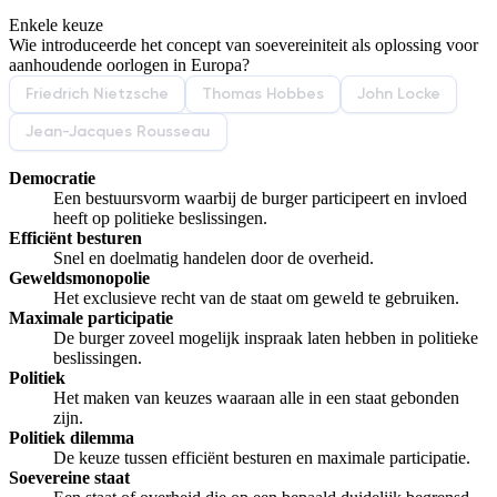
Enkele keuze
De uitleg gaat te langzaam
De uitleg gaat te snel
Wie introduceerde het concept van soevereiniteit als oplossing voor
Afspelen werkte niet
Iets anders
aanhoudende oorlogen in Europa?
Friedrich Nietzsche
Thomas Hobbes
John Locke
Jean-Jacques Rousseau
Democratie
Een bestuursvorm waarbij de burger participeert en invloed
heeft op politieke beslissingen.
Efficiënt besturen
Snel en doelmatig handelen door de overheid.
Geweldsmonopolie
Het exclusieve recht van de staat om geweld te gebruiken.
Maximale participatie
De burger zoveel mogelijk inspraak laten hebben in politieke
beslissingen.
Politiek
Het maken van keuzes waaraan alle in een staat gebonden
zijn.
Politiek dilemma
De keuze tussen efficiënt besturen en maximale participatie.
Soevereine staat