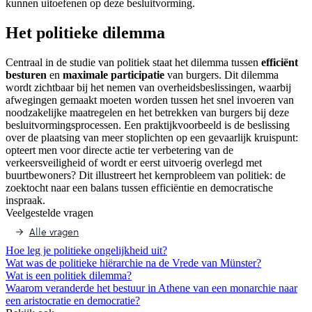
kunnen uitoefenen op deze besluitvorming.
Het politieke dilemma
Centraal in de studie van politiek staat het dilemma tussen
efficiënt
besturen
en
maximale participatie
van burgers. Dit dilemma
wordt zichtbaar bij het nemen van overheidsbeslissingen, waarbij
afwegingen gemaakt moeten worden tussen het snel invoeren van
noodzakelijke maatregelen en het betrekken van burgers bij deze
besluitvormingsprocessen. Een praktijkvoorbeeld is de beslissing
over de plaatsing van meer stoplichten op een gevaarlijk kruispunt:
opteert men voor directe actie ter verbetering van de
verkeersveiligheid of wordt er eerst uitvoerig overlegd met
buurtbewoners? Dit illustreert het kernprobleem van politiek: de
zoektocht naar een balans tussen efficiëntie en democratische
inspraak.
Veelgestelde vragen
Alle vragen
Hoe leg je politieke ongelijkheid uit?
Wat was de politieke hiërarchie na de Vrede van Münster?
Wat is een politiek dilemma?
Waarom veranderde het bestuur in Athene van een monarchie naar
een aristocratie en democratie?