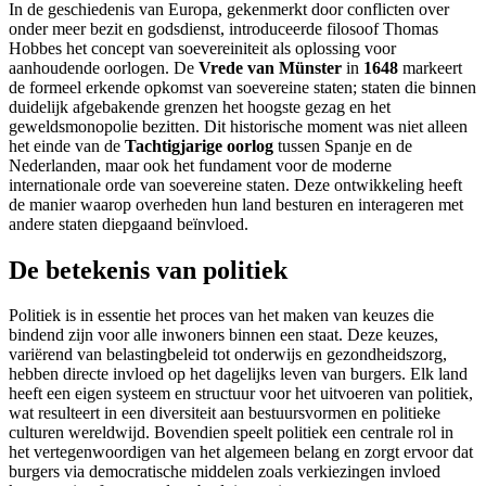
In de geschiedenis van Europa, gekenmerkt door conflicten over
onder meer bezit en godsdienst, introduceerde filosoof Thomas
Hobbes het concept van soevereiniteit als oplossing voor
aanhoudende oorlogen. De
Vrede van Münster
in
1648
markeert
de formeel erkende opkomst van soevereine staten; staten die binnen
duidelijk afgebakende grenzen het hoogste gezag en het
geweldsmonopolie bezitten. Dit historische moment was niet alleen
het einde van de
Tachtigjarige oorlog
tussen Spanje en de
Nederlanden, maar ook het fundament voor de moderne
internationale orde van soevereine staten. Deze ontwikkeling heeft
de manier waarop overheden hun land besturen en interageren met
andere staten diepgaand beïnvloed.
De betekenis van politiek
Politiek is in essentie het proces van het maken van keuzes die
bindend zijn voor alle inwoners binnen een staat. Deze keuzes,
variërend van belastingbeleid tot onderwijs en gezondheidszorg,
hebben directe invloed op het dagelijks leven van burgers. Elk land
heeft een eigen systeem en structuur voor het uitvoeren van politiek,
wat resulteert in een diversiteit aan bestuursvormen en politieke
culturen wereldwijd. Bovendien speelt politiek een centrale rol in
het vertegenwoordigen van het algemeen belang en zorgt ervoor dat
burgers via democratische middelen zoals verkiezingen invloed