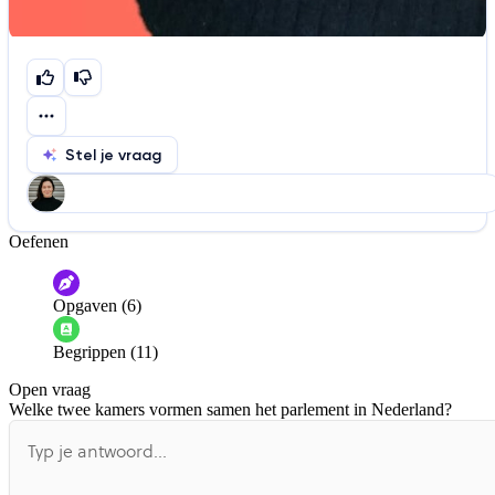
Stel je vraag
Oefenen
Help ons de video te verbeteren
De audio is slecht
De uitleg is onduidelijk
Opgaven (6)
Informatie is onjuist
Er mist informatie
Begrippen (11)
De docent is te langdradig
Open vraag
De uitleg gaat te langzaam
De uitleg gaat te snel
Welke twee kamers vormen samen het parlement in Nederland?
Afspelen werkte niet
Iets anders