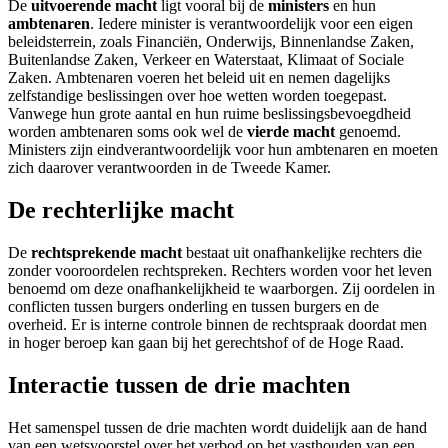
De
uitvoerende macht
ligt vooral bij de
ministers
en hun
ambtenaren
. Iedere minister is verantwoordelijk voor een eigen
beleidsterrein, zoals Financiën, Onderwijs, Binnenlandse Zaken,
Buitenlandse Zaken, Verkeer en Waterstaat, Klimaat of Sociale
Zaken. Ambtenaren voeren het beleid uit en nemen dagelijks
zelfstandige beslissingen over hoe wetten worden toegepast.
Vanwege hun grote aantal en hun ruime beslissingsbevoegdheid
worden ambtenaren soms ook wel de
vierde macht
genoemd.
Ministers zijn eindverantwoordelijk voor hun ambtenaren en moeten
zich daarover verantwoorden in de Tweede Kamer.
De rechterlijke macht
De
rechtsprekende macht
bestaat uit onafhankelijke rechters die
zonder vooroordelen rechtspreken. Rechters worden voor het leven
benoemd om deze onafhankelijkheid te waarborgen. Zij oordelen in
conflicten tussen burgers onderling en tussen burgers en de
overheid. Er is interne controle binnen de rechtspraak doordat men
in hoger beroep kan gaan bij het gerechtshof of de Hoge Raad.
Interactie tussen de drie machten
Het samenspel tussen de drie machten wordt duidelijk aan de hand
van een wetsvoorstel over het verbod op het vasthouden van een