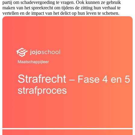
partij om schadevergoeding te vragen. Ook kunnen ze gebruik
maken van het spreekrecht om tijdens de zitting hun verhaal te
vertellen en de impact van het delict op hun leven te schetsen.