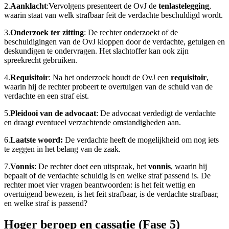
2.
Aanklacht
:Vervolgens presenteert de OvJ de
tenlastelegging
,
waarin staat van welk strafbaar feit de verdachte beschuldigd wordt.
3.
Onderzoek ter zitting
: De rechter onderzoekt of de
beschuldigingen van de OvJ kloppen door de verdachte, getuigen en
deskundigen te ondervragen. Het slachtoffer kan ook zijn
spreekrecht gebruiken.
4.
Requisitoir
: Na het onderzoek houdt de OvJ een
requisitoir
,
waarin hij de rechter probeert te overtuigen van de schuld van de
verdachte en een straf eist.
5.
Pleidooi van de advocaat
: De advocaat verdedigt de verdachte
en draagt eventueel verzachtende omstandigheden aan.
6.
Laatste woord:
De verdachte heeft de mogelijkheid om nog iets
te zeggen in het belang van de zaak.
7.
Vonnis
: De rechter doet een uitspraak, het
vonnis
, waarin hij
bepaalt of de verdachte schuldig is en welke straf passend is. De
rechter moet vier vragen beantwoorden: is het feit wettig en
overtuigend bewezen, is het feit strafbaar, is de verdachte strafbaar,
en welke straf is passend?
Hoger beroep en cassatie (Fase 5)