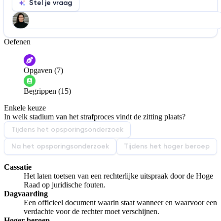
Stel je vraag
Oefenen
Help ons de video te verbeteren
De audio is slecht
De uitleg is onduidelijk
Opgaven (7)
Informatie is onjuist
Er mist informatie
Begrippen (15)
De docent is te langdradig
Enkele keuze
De uitleg gaat te langzaam
De uitleg gaat te snel
In welk stadium van het strafproces vindt de zitting plaats?
Afspelen werkte niet
Iets anders
Tijdens het opsporingsonderzoek
Na het opsporingsonderzoek
Tijdens het hoger beroep
Cassatie
Het laten toetsen van een rechterlijke uitspraak door de Hoge
Raad op juridische fouten.
Dagvaarding
Een officieel document waarin staat wanneer en waarvoor een
verdachte voor de rechter moet verschijnen.
Hoger beroep