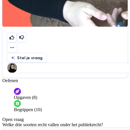
Stel je vraag
Oefenen
Help ons de video te verbeteren
De audio is slecht
De uitleg is onduidelijk
Opgaven (8)
Informatie is onjuist
Er mist informatie
Begrippen (10)
De docent is te langdradig
Open vraag
De uitleg gaat te langzaam
De uitleg gaat te snel
Welke drie soorten recht vallen onder het publiekrecht?
Afspelen werkte niet
Iets anders