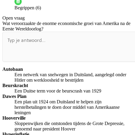
Begrippen (6)
De docent is te langdradig
Open vraag
De uitleg gaat te langzaam
De uitleg gaat te snel
Wat veroorzaakte de enorme economische groei van Amerika na de
Afspelen werkte niet
Iets anders
Eerste Wereldoorlog?
Autobaan
Een netwerk van snelwegen in Duitsland, aangelegd onder
Hitler om werkloosheid te bestrijden
Beurskracht
Een Duitse term voor de beurscrash van 1929
Dawes Plan
Een plan uit 1924 om Duitsland te helpen zijn
herstelbetalingen te doen door middel van Amerikaanse
leningen
Hooverville
Sloppenwijken die ontstonden tijdens de Grote Depressie,
genoemd naar president Hoover
Hyperinflatie