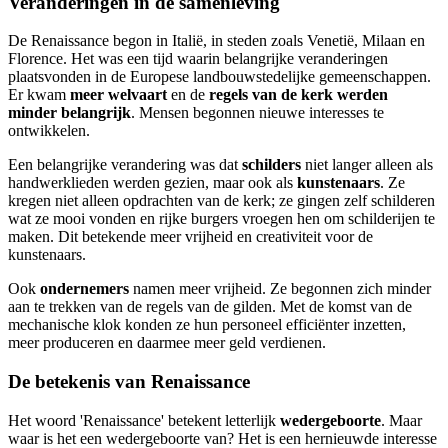
Veranderingen in de samenleving
De Renaissance begon in Italië, in steden zoals Venetië, Milaan en
Florence. Het was een tijd waarin belangrijke veranderingen
plaatsvonden in de Europese landbouwstedelijke gemeenschappen.
Er kwam
meer welvaart
en de
regels van de kerk werden
minder belangrijk
. Mensen begonnen nieuwe interesses te
ontwikkelen.
Een belangrijke verandering was dat
schilders
niet langer alleen als
handwerklieden werden gezien, maar ook als
kunstenaars
. Ze
kregen niet alleen opdrachten van de kerk; ze gingen zelf schilderen
wat ze mooi vonden en rijke burgers vroegen hen om schilderijen te
maken. Dit betekende meer vrijheid en creativiteit voor de
kunstenaars.
Ook
ondernemers
namen meer vrijheid. Ze begonnen zich minder
aan te trekken van de regels van de gilden. Met de komst van de
mechanische klok konden ze hun personeel efficiënter inzetten,
meer produceren en daarmee meer geld verdienen.
De betekenis van Renaissance
Het woord 'Renaissance' betekent letterlijk
wedergeboorte
. Maar
waar is het een wedergeboorte van? Het is een hernieuwde interesse