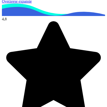
Overzeese expansie
4,8