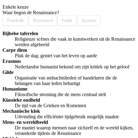
Enkele keuze
De uitleg gaat te langzaam
De uitleg gaat te snel
Waar begon de Renaissance?
Afspelen werkte niet
Iets anders
Frankrijk
Duitsland
Italië
Spanje
Bijbelse taferelen
Religieuze scènes die vaak in kunstwerken uit de Renaissance
werden afgebeeld
Carpe diem
Pluk de dag; geniet van het leven op aarde
Erasmus
Nederlandse humanist bekend om zijn kritiek op het geloof
Gilde
Organisatie van ambachtslieden of handelaren die de
belangen van haar leden behartigt
Humanisme
Filosofische stroming die de mens centraal stelt
Klassieke oudheid
De tijd van de Grieken en Romeinen
Mechanische klok
Uitvinding die efficiënter tijdgebruik mogelijk maakte
Mens- en wereldbeeld
De manier waarop mensen naar zichzelf en de wereld kijken,
veranderde tijdens de Renaissance