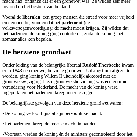
macht had, ondanks dat er een grondwet was. Ze wilden zelf meer
invloed op het bestuur van het land.
Vooral de
liberalen
, een groep mensen die streed voor meer vrijheid
en democratie, vonden dat het
parlement
(de
volksvertegenwoordiging) de macht moest krijgen. Zij wilden dat
het parlement de koning ging controleren, zodat de koning niet
zomaar alles kon bepalen.
De herziene grondwet
Onder leiding van de belangrijke liberaal
Rudolf Thorbecke
kwam
er in 1848 een nieuwe, herziene grondwet. Uit angst om afgezet te
worden, ging koning Willem II uiteindelijk akkoord met de
grondwetswijziging. Deze grondwetsherziening was een enorme
verandering voor Nederland. De macht van de koning werd
ingeperkt en het parlement kreeg meer te zeggen.
De belangrijkste gevolgen van deze herziene grondwet waren:
•
De koning verloor bijna al zijn persoonlijke macht.
•
Het parlement kreeg de meeste macht in handen.
•
Voortaan werden de koning én de ministers gecontroleerd door het