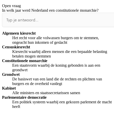
Open vraag
De uitleg gaat te langzaam
De uitleg gaat te snel
In welk jaar werd Nederland een constitutionele monarchie?
Afspelen werkte niet
Iets anders
Algemeen kiesrecht
Het recht voor alle volwassen burgers om te stemmen,
ongeacht hun inkomen of geslacht
Censuskiesrecht
Kiesrecht waarbij alleen mensen die een bepaalde belasting
betalen mogen stemmen
Constitutionele monarchie
Een staatsvorm waarbij de koning gebonden is aan een
grondwet
Grondwet
De basiswet van een land die de rechten en plichten van
burgers en de overheid vastlegt
Kabinet
Alle ministers en staatssecretarissen samen
Parlementaire democratie
Een politiek systeem waarbij een gekozen parlement de macht
heeft