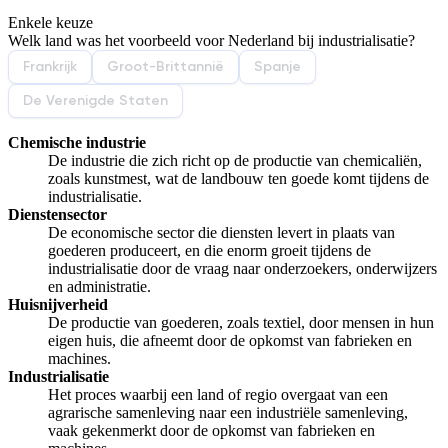
Enkele keuze
De uitleg gaat te langzaam
De uitleg gaat te snel
Welk land was het voorbeeld voor Nederland bij industrialisatie?
Afspelen werkte niet
Iets anders
Frankrijk
Groot-Brittannië
Spanje
De Verenigde Staten
Chemische industrie
De industrie die zich richt op de productie van chemicaliën,
zoals kunstmest, wat de landbouw ten goede komt tijdens de
industrialisatie.
Dienstensector
De economische sector die diensten levert in plaats van
goederen produceert, en die enorm groeit tijdens de
industrialisatie door de vraag naar onderzoekers, onderwijzers
en administratie.
Huisnijverheid
De productie van goederen, zoals textiel, door mensen in hun
eigen huis, die afneemt door de opkomst van fabrieken en
machines.
Industrialisatie
Het proces waarbij een land of regio overgaat van een
agrarische samenleving naar een industriële samenleving,
vaak gekenmerkt door de opkomst van fabrieken en