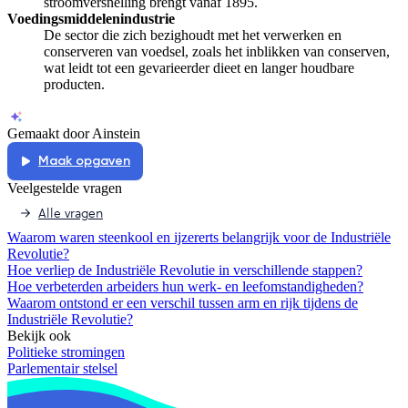
stroomversnelling brengt vanaf 1895.
Voedingsmiddelenindustrie
De sector die zich bezighoudt met het verwerken en
conserveren van voedsel, zoals het inblikken van conserven,
wat leidt tot een gevarieerder dieet en langer houdbare
producten.
Gemaakt door Ainstein
Maak opgaven
Veelgestelde vragen
Alle vragen
Waarom waren steenkool en ijzererts belangrijk voor de Industriële
Revolutie?
Hoe verliep de Industriële Revolutie in verschillende stappen?
Hoe verbeterden arbeiders hun werk- en leefomstandigheden?
Waarom ontstond er een verschil tussen arm en rijk tijdens de
Industriële Revolutie?
Bekijk ook
Politieke stromingen
Parlementair stelsel