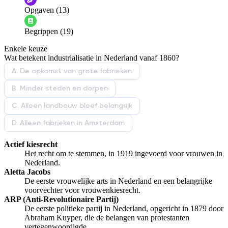
Opgaven (13)
Informatie is onjuist
Er mist informatie
Begrippen (19)
De docent is te langdradig
Enkele keuze
De uitleg gaat te langzaam
De uitleg gaat te snel
Wat betekent industrialisatie in Nederland vanaf 1860?
Afspelen werkte niet
Iets anders
A. De opkomst van grote fabrieken
B. Minder steden en dorpen
C. Alleen landbouw bleef belangrijk
D. Alleen fabrieken in Amsterdam
Actief kiesrecht
Het recht om te stemmen, in 1919 ingevoerd voor vrouwen in
Nederland.
Aletta Jacobs
De eerste vrouwelijke arts in Nederland en een belangrijke
voorvechter voor vrouwenkiesrecht.
ARP (Anti-Revolutionaire Partij)
De eerste politieke partij in Nederland, opgericht in 1879 door
Abraham Kuyper, die de belangen van protestanten
vertegenwoordigde.