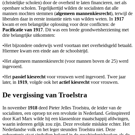
(christelijke scholen) door de overheid te laten financieren, net als
openbare scholen. Tegelijkertijd wilden de socialisten dat alle
mannen mochten stemmen (
algemeen mannenkiesrecht
), terwijl de
liberalen daar in eerste instantie niets van wilden weten. In
1917
kwam er een belangrijke oplossing voor deze conflicten: de
Pacificatie van 1917
. Dit was een brede grondwetsherziening met
drie belangrijke uitkomsten:
•
Het bijzondere onderwijs werd voortaan met overheidsgeld betaald.
Hiermee kwam een einde aan de schoolstrijd.
•
Het algemeen mannenkiesrecht (voor mannen boven de 25) werd
ingevoerd.
•
Het
passief kiesrecht
voor vrouwen werd ingevoerd. Twee jaar
later, in
1919
, volgde ook het
actief kiesrecht
voor vrouwen.
De vergissing van Troelstra
In november
1918
deed Pieter Jelles Troelstra, de leider van de
socialisten, een oproep tot een revolutie in Nederland. Geïnspireerd
door Karl Marx wilde hij een klassenloze maatschappij afdwingen,
waarin iedereen gelijk zou zijn. Deze revolutie mislukte echter. Het
Nederlandse volk en het leger steunden Troelstra niet. Deze
gebeurtenis staat sindsdien bekend in de geschiedenisboeken als de