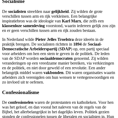
Socialisme
De
socialisten
streefden naar
gelijkheid
. Zij wilden de grote
verschillen tussen arm en rijk verkleinen. Een belangrijke
inspiratiebron was de ideologie van
Karl Marx
, die zelfs een
klassenloze samenleving
voorstond, waarin iedereen gelijk zou zijn
en er geen verschillen tussen arm en rijk zouden bestaan.
In Nederland wilde
Pieter Jelles Troelstra
deze ideeën in de
praktijk brengen. De socialisten richtten in
1894
de
Sociaal-
Democratische Arbeiderspartij
(
SDAP
) op, een partij speciaal
voor arbeiders om hen een stem te geven in de politiek. De leden
van de SDAP worden
sociaaldemocraten
genoemd. Zij wilden
veranderingen op een vreedzame manier bereiken, via verkiezingen
en de politiek, en niet door geweld of een revolutie. Een ander
belangrijk middel waren
vakbonden
. Dit waren organisaties waarin
arbeiders zich verenigden om hun wensen te vertegenwoordigen en
zo invloed uit te oefenen.
Confessionalisme
De
confessionelen
waren de protestanten en katholieken. Voor hen
was het geloof, en dan vooral het naleven van de regels van de
Bijbel, het allerbelangrijkst in het dagelijks leven. Politiek gezien
stonden de confessionelen tussen de liberalen en socialisten in. Hun