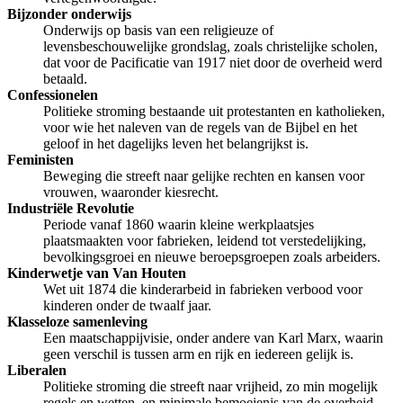
Bijzonder onderwijs
Onderwijs op basis van een religieuze of
levensbeschouwelijke grondslag, zoals christelijke scholen,
dat voor de Pacificatie van 1917 niet door de overheid werd
betaald.
Confessionelen
Politieke stroming bestaande uit protestanten en katholieken,
voor wie het naleven van de regels van de Bijbel en het
geloof in het dagelijks leven het belangrijkst is.
Feministen
Beweging die streeft naar gelijke rechten en kansen voor
vrouwen, waaronder kiesrecht.
Industriële Revolutie
Periode vanaf 1860 waarin kleine werkplaatsjes
plaatsmaakten voor fabrieken, leidend tot verstedelijking,
bevolkingsgroei en nieuwe beroepsgroepen zoals arbeiders.
Kinderwetje van Van Houten
Wet uit 1874 die kinderarbeid in fabrieken verbood voor
kinderen onder de twaalf jaar.
Klasseloze samenleving
Een maatschappijvisie, onder andere van Karl Marx, waarin
geen verschil is tussen arm en rijk en iedereen gelijk is.
Liberalen
Politieke stroming die streeft naar vrijheid, zo min mogelijk
regels en wetten, en minimale bemoeienis van de overheid.