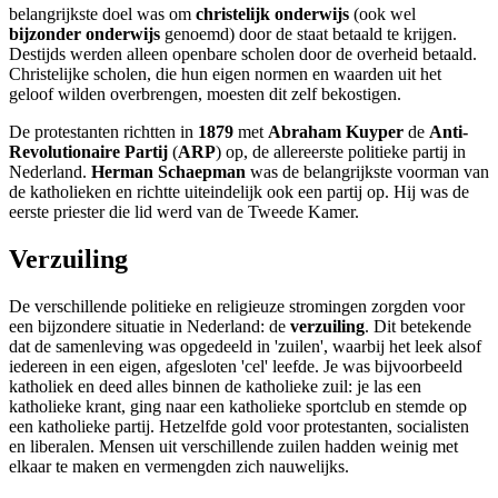
belangrijkste doel was om
christelijk onderwijs
(ook wel
bijzonder onderwijs
genoemd) door de staat betaald te krijgen.
Destijds werden alleen openbare scholen door de overheid betaald.
Christelijke scholen, die hun eigen normen en waarden uit het
geloof wilden overbrengen, moesten dit zelf bekostigen.
De protestanten richtten in
1879
met
Abraham Kuyper
de
Anti-
Revolutionaire Partij
(
ARP
) op, de allereerste politieke partij in
Nederland.
Herman Schaepman
was de belangrijkste voorman van
de katholieken en richtte uiteindelijk ook een partij op. Hij was de
eerste priester die lid werd van de Tweede Kamer.
Verzuiling
De verschillende politieke en religieuze stromingen zorgden voor
een bijzondere situatie in Nederland: de
verzuiling
. Dit betekende
dat de samenleving was opgedeeld in 'zuilen', waarbij het leek alsof
iedereen in een eigen, afgesloten 'cel' leefde. Je was bijvoorbeeld
katholiek en deed alles binnen de katholieke zuil: je las een
katholieke krant, ging naar een katholieke sportclub en stemde op
een katholieke partij. Hetzelfde gold voor protestanten, socialisten
en liberalen. Mensen uit verschillende zuilen hadden weinig met
elkaar te maken en vermengden zich nauwelijks.