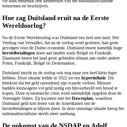
•
Je kunt minimaal drie kenmerken van het nationaalsocialisme
benoemen en beschrijven.
Hoe zag Duitsland eruit na de Eerste
Wereldoorlog?
Na de Eerste Wereldoorlog was Duitsland een heel arm land. Het
Verdrag van Versailles, dat na de oorlog werd gesloten, had grote
gevolgen voor de Duitse economie. Duitsland moest namelijk hoge
herstelbetalingen
doen aan landen zoals België en Frankrijk.
Daarnaast moest het land grote gebieden afstaan aan onder andere
Polen, Frankrijk, België en Denemarken.
Duitsland mocht na de oorlog ook nog maar een heel klein leger
hebben. Deze situatie leidde in 1922 tot een
hyperinflatie
. Dit
betekent dat het geld razendsnel zijn waarde verloor. Mensen
hadden kruiwagens vol geld nodig om bijvoorbeeld een brood te
kopen. Deze economische crisis werd uiteindelijk opgelost door de
Verenigde Staten. Zij kwamen met het
Dawesplan
, waardoor
Duitsland geld kon lenen van de Amerikanen om de
herstelbetalingen te blijven doen. In deze onrustige situatie kreeg het
nationaalsocialisme steeds meer aanhang.
De opkomst van de NSDAP en Adolf