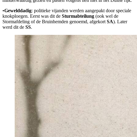
minderwaardig gezien en pasten volgens hen niet in het Duitse rijk.
•
Gewelddadig
: politieke vijanden werden aangepakt door speciale
knokploegen. Eerst was dit de
Sturmabteilung
(ook wel de
Stormafdeling of de Bruinhemden genoemd, afgekort
SA
). Later
werd dit de
SS
.