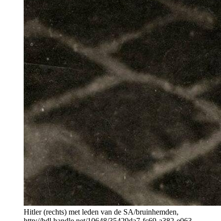
Hitler (rechts) met leden van de SA/bruinhemden,
http://hdl.handle.net/10648/35429da7-fc69-a382-e063-