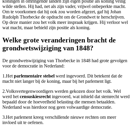
koningen in omringende landen zijn eigen positie als koning veilig
wilde stellen. Hij had, net als zijn vader, vrijwel onbeperkte macht.
Om te voorkomen dat hij ook zou worden afgezet, gaf hij Johan
Rudolph Thorbecke de opdracht om de Grondwet te herschrijven.
Op deze manier zou het volk meer inspraak krijgen. Hij verloor wel
wat macht, maar behield zijn positie als koning.
Welke grote veranderingen bracht de
grondwetswijziging van 1848?
De grondwetswijziging van Thorbecke in 1848 had grote gevolgen
voor de democratie in Nederland:
1.
Het
parlementaire stelsel
werd ingevoerd. Dit betekent dat de
macht niet langer bij de koning, maar bij het parlement ligt.
2.
Volksvertegenwoordigers werden gekozen door het volk. Wel
werd het
censuskiesrecht
ingevoerd, wat inhield dat stemrecht werd
bepaald door de hoeveelheid belasting die mensen betaalden.
Nederland was hierdoor nog geen volwaardige democratie.
3.
Het parlement kreeg verschillende nieuwe rechten om meer
invloed uit te oefenen.