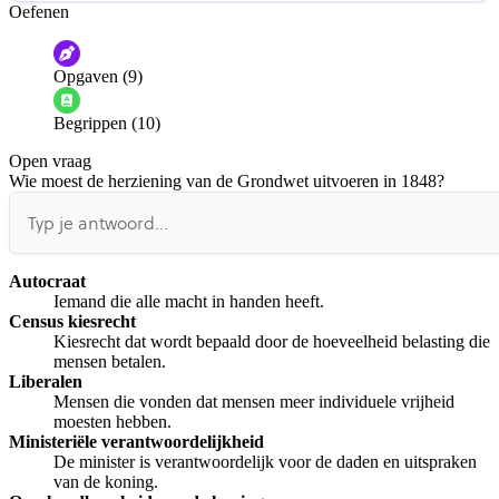
Oefenen
Help ons de video te verbeteren
De audio is slecht
De uitleg is onduidelijk
Opgaven (9)
Informatie is onjuist
Er mist informatie
Begrippen (10)
De docent is te langdradig
Open vraag
De uitleg gaat te langzaam
De uitleg gaat te snel
Wie moest de herziening van de Grondwet uitvoeren in 1848?
Afspelen werkte niet
Iets anders
Autocraat
Iemand die alle macht in handen heeft.
Census kiesrecht
Kiesrecht dat wordt bepaald door de hoeveelheid belasting die
mensen betalen.
Liberalen
Mensen die vonden dat mensen meer individuele vrijheid
moesten hebben.
Ministeriële verantwoordelijkheid
De minister is verantwoordelijk voor de daden en uitspraken
van de koning.