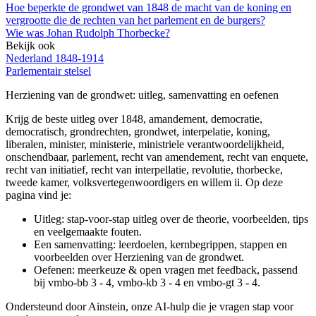
Hoe beperkte de grondwet van 1848 de macht van de koning en
vergrootte die de rechten van het parlement en de burgers?
Wie was Johan Rudolph Thorbecke?
Bekijk ook
Nederland 1848-1914
Parlementair stelsel
Herziening van de grondwet
: uitleg, samenvatting en oefenen
Krijg de beste uitleg over 1848, amandement, democratie,
democratisch, grondrechten, grondwet, interpelatie, koning,
liberalen, minister, ministerie, ministriele verantwoordelijkheid,
onschendbaar, parlement, recht van amendement, recht van enquete,
recht van initiatief, recht van interpellatie, revolutie, thorbecke,
tweede kamer, volksvertegenwoordigers en willem ii.
Op deze
pagina vind je:
Uitleg: stap-voor-stap uitleg over de theorie, voorbeelden, tips
en veelgemaakte fouten.
Een samenvatting: leerdoelen, kernbegrippen, stappen en
voorbeelden over
Herziening van de grondwet
.
Oefenen: meerkeuze & open vragen met feedback, passend
bij
vmbo-bb 3 - 4, vmbo-kb 3 - 4 en vmbo-gt 3 - 4
.
Ondersteund door Ainstein, onze AI-hulp die je vragen stap voor