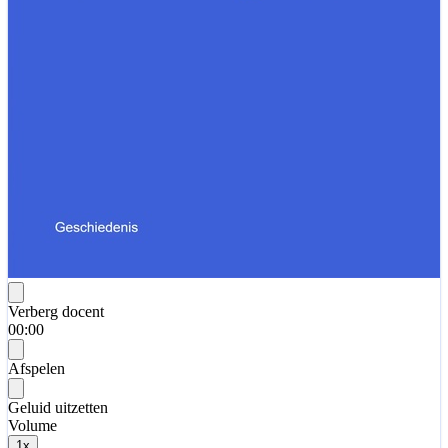
Verberg docent
00:00
Afspelen
Geluid uitzetten
Volume
1
x