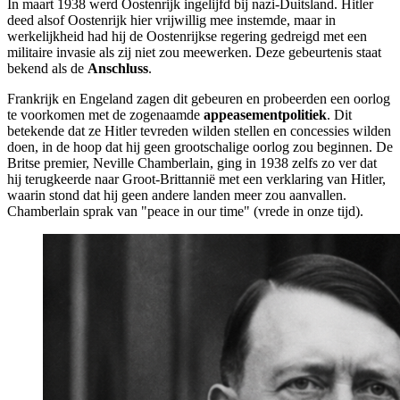
In maart 1938 werd Oostenrijk ingelijfd bij nazi-Duitsland. Hitler
deed alsof Oostenrijk hier vrijwillig mee instemde, maar in
werkelijkheid had hij de Oostenrijkse regering gedreigd met een
militaire invasie als zij niet zou meewerken. Deze gebeurtenis staat
bekend als de
Anschluss
.
Frankrijk en Engeland zagen dit gebeuren en probeerden een oorlog
te voorkomen met de zogenaamde
appeasementpolitiek
. Dit
betekende dat ze Hitler tevreden wilden stellen en concessies wilden
doen, in de hoop dat hij geen grootschalige oorlog zou beginnen. De
Britse premier, Neville Chamberlain, ging in 1938 zelfs zo ver dat
hij terugkeerde naar Groot-Brittannië met een verklaring van Hitler,
waarin stond dat hij geen andere landen meer zou aanvallen.
Chamberlain sprak van "peace in our time" (vrede in onze tijd).