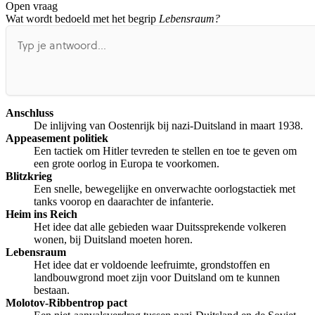
Open vraag
De uitleg gaat te langzaam
De uitleg gaat te snel
Wat wordt bedoeld met het begrip
Lebensraum?
Afspelen werkte niet
Iets anders
Anschluss
De inlijving van Oostenrijk bij nazi-Duitsland in maart 1938.
Appeasement politiek
Een tactiek om Hitler tevreden te stellen en toe te geven om
een grote oorlog in Europa te voorkomen.
Blitzkrieg
Een snelle, bewegelijke en onverwachte oorlogstactiek met
tanks voorop en daarachter de infanterie.
Heim ins Reich
Het idee dat alle gebieden waar Duitssprekende volkeren
wonen, bij Duitsland moeten horen.
Lebensraum
Het idee dat er voldoende leefruimte, grondstoffen en
landbouwgrond moet zijn voor Duitsland om te kunnen
bestaan.
Molotov-Ribbentrop pact