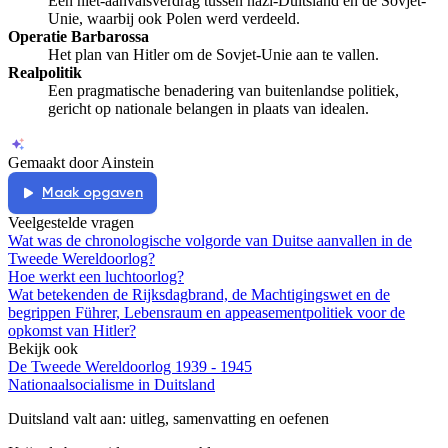
Een niet-aanvalsverdrag tussen nazi-Duitsland en de Sovjet-
Unie, waarbij ook Polen werd verdeeld.
Operatie Barbarossa
Het plan van Hitler om de Sovjet-Unie aan te vallen.
Realpolitik
Een pragmatische benadering van buitenlandse politiek,
gericht op nationale belangen in plaats van idealen.
Gemaakt door Ainstein
Maak opgaven
Veelgestelde vragen
Wat was de chronologische volgorde van Duitse aanvallen in de
Tweede Wereldoorlog?
Hoe werkt een luchtoorlog?
Wat betekenden de Rijksdagbrand, de Machtigingswet en de
begrippen Führer, Lebensraum en appeasementpolitiek voor de
opkomst van Hitler?
Bekijk ook
De Tweede Wereldoorlog 1939 - 1945
Nationaalsocialisme in Duitsland
Duitsland valt aan
: uitleg, samenvatting en oefenen