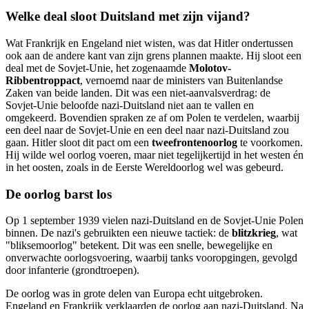
Welke deal sloot Duitsland met zijn vijand?
Wat Frankrijk en Engeland niet wisten, was dat Hitler ondertussen
ook aan de andere kant van zijn grens plannen maakte. Hij sloot een
deal met de Sovjet-Unie, het zogenaamde
Molotov-
Ribbentroppact
, vernoemd naar de ministers van Buitenlandse
Zaken van beide landen. Dit was een niet-aanvalsverdrag: de
Sovjet-Unie beloofde nazi-Duitsland niet aan te vallen en
omgekeerd. Bovendien spraken ze af om Polen te verdelen, waarbij
een deel naar de Sovjet-Unie en een deel naar nazi-Duitsland zou
gaan. Hitler sloot dit pact om een
tweefrontenoorlog
te voorkomen.
Hij wilde wel oorlog voeren, maar niet tegelijkertijd in het westen én
in het oosten, zoals in de Eerste Wereldoorlog wel was gebeurd.
De oorlog barst los
Op 1 september 1939 vielen nazi-Duitsland en de Sovjet-Unie Polen
binnen. De nazi's gebruikten een nieuwe tactiek: de
blitzkrieg
, wat
"bliksemoorlog" betekent. Dit was een snelle, bewegelijke en
onverwachte oorlogsvoering, waarbij tanks vooropgingen, gevolgd
door infanterie (grondtroepen).
De oorlog was in grote delen van Europa echt uitgebroken.
Engeland en Frankrijk verklaarden de oorlog aan nazi-Duitsland. Na