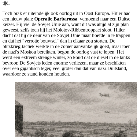
tijd.
Toch brak er uiteindelijk ook oorlog uit in Oost-Europa. Hitler had
een nieuw plan:
Operatie Barbarossa
, vernoemd naar een Duitse
keizer. Hij viel de Sovjet-Unie aan, want dit was altijd al zijn plan
geweest, zelfs toen hij het Molotov-Ribbentroppact sloot. Hitler
dacht dat hij de deur van de Sovjet-Unie maar hoefde in te trappen
en dat het "verrotte bouwsel" dan in elkaar zou storten. De
blitzkrieg-tactiek werkte in de zomer aanvankelijk goed, maar toen
de nazi's Moskou bereikten, begon de oorlog vast te lopen. Het
werd een extreem strenge winter, zo koud dat de diesel in de tanks
bevroor. De Sovjets leden enorme verliezen, maar ze beschikten
over een gigantisch leger, veel groter dan dat van nazi-Duitsland,
waardoor ze stand konden houden.