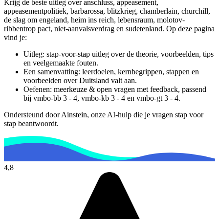
Krijg de beste uitleg over anschluss, appeasement,
appeasementpolitiek, barbarossa, blitzkrieg, chamberlain, churchill,
de slag om engeland, heim ins reich, lebensraum, molotov-
ribbentrop pact, niet-aanvalsverdrag en sudetenland.
Op deze pagina
vind je:
Uitleg: stap-voor-stap uitleg over de theorie, voorbeelden, tips
en veelgemaakte fouten.
Een samenvatting: leerdoelen, kernbegrippen, stappen en
voorbeelden over
Duitsland valt aan
.
Oefenen: meerkeuze & open vragen met feedback, passend
bij
vmbo-bb 3 - 4, vmbo-kb 3 - 4 en vmbo-gt 3 - 4
.
Ondersteund door Ainstein, onze AI-hulp die je vragen stap voor
stap beantwoordt.
4,8