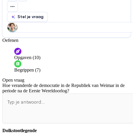
Stel je vraag
Oefenen
Help ons de video te verbeteren
De audio is slecht
De uitleg is onduidelijk
Opgaven (10)
Informatie is onjuist
Er mist informatie
Begrippen (7)
De docent is te langdradig
Open vraag
De uitleg gaat te langzaam
De uitleg gaat te snel
Hoe veranderde de democratie in de Republiek van Weimar in de
Afspelen werkte niet
Iets anders
periode na de Eerste Wereldoorlog?
Dolkstootlegende