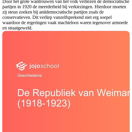
Door het grote wantrouwen van het volk verliezen de democratische
partijen in 1920 de meerderheid bij verkiezingen. Hierdoor moeten
zij steun zoeken bij antidemocratische partijen zoals de
conservatieven. Dit verliep vanzelfsprekend niet erg soepel
waardoor de regeringen vaak machteloos waren tegenover armoede
en straatgeweld.