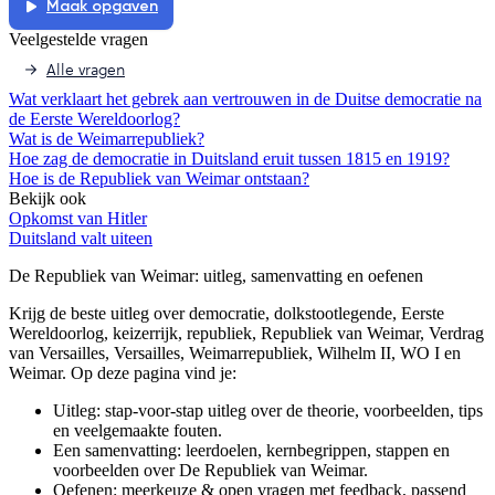
Maak opgaven
Veelgestelde vragen
Alle vragen
Wat verklaart het gebrek aan vertrouwen in de Duitse democratie na
de Eerste Wereldoorlog?
Wat is de Weimarrepubliek?
Hoe zag de democratie in Duitsland eruit tussen 1815 en 1919?
Hoe is de Republiek van Weimar ontstaan?
Bekijk ook
Opkomst van Hitler
Duitsland valt uiteen
De Republiek van Weimar
: uitleg, samenvatting en oefenen
Krijg de beste uitleg over democratie, dolkstootlegende, Eerste
Wereldoorlog, keizerrijk, republiek, Republiek van Weimar, Verdrag
van Versailles, Versailles, Weimarrepubliek, Wilhelm II, WO I en
Weimar.
Op deze pagina vind je:
Uitleg: stap-voor-stap uitleg over de theorie, voorbeelden, tips
en veelgemaakte fouten.
Een samenvatting: leerdoelen, kernbegrippen, stappen en
voorbeelden over
De Republiek van Weimar
.
Oefenen: meerkeuze & open vragen met feedback, passend