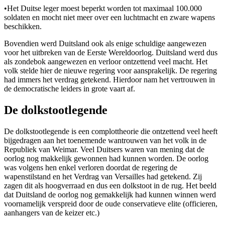
•
Het Duitse leger moest beperkt worden tot maximaal 100.000
soldaten en mocht niet meer over een luchtmacht en zware wapens
beschikken.
Bovendien werd Duitsland ook als enige schuldige aangewezen
voor het uitbreken van de Eerste Wereldoorlog. Duitsland werd dus
als zondebok aangewezen en verloor ontzettend veel macht. Het
volk stelde hier de nieuwe regering voor aansprakelijk. De regering
had immers het verdrag getekend. Hierdoor nam het vertrouwen in
de democratische leiders in grote vaart af.
De dolkstootlegende
De dolkstootlegende is een complottheorie die ontzettend veel heeft
bijgedragen aan het toenemende wantrouwen van het volk in de
Republiek van Weimar. Veel Duitsers waren van mening dat de
oorlog nog makkelijk gewonnen had kunnen worden. De oorlog
was volgens hen enkel verloren doordat de regering de
wapenstilstand en het Verdrag van Versailles had getekend. Zij
zagen dit als hoogverraad en dus een dolkstoot in de rug. Het beeld
dat Duitsland de oorlog nog gemakkelijk had kunnen winnen werd
voornamelijk verspreid door de oude conservatieve elite (officieren,
aanhangers van de keizer etc.)