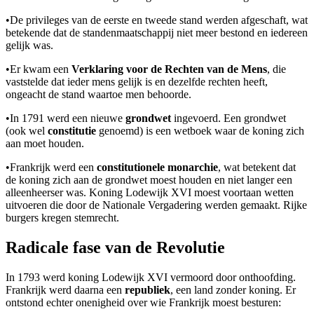
•
De privileges van de eerste en tweede stand werden afgeschaft, wat
betekende dat de standenmaatschappij niet meer bestond en iedereen
gelijk was.
•
Er kwam een
Verklaring voor de Rechten van de Mens
, die
vaststelde dat ieder mens gelijk is en dezelfde rechten heeft,
ongeacht de stand waartoe men behoorde.
•
In 1791 werd een nieuwe
grondwet
ingevoerd. Een grondwet
(ook wel
constitutie
genoemd) is een wetboek waar de koning zich
aan moet houden.
•
Frankrijk werd een
constitutionele monarchie
, wat betekent dat
de koning zich aan de grondwet moest houden en niet langer een
alleenheerser was. Koning Lodewijk XVI moest voortaan wetten
uitvoeren die door de Nationale Vergadering werden gemaakt. Rijke
burgers kregen stemrecht.
Radicale fase van de Revolutie
In 1793 werd koning Lodewijk XVI vermoord door onthoofding.
Frankrijk werd daarna een
republiek
, een land zonder koning. Er
ontstond echter onenigheid over wie Frankrijk moest besturen: