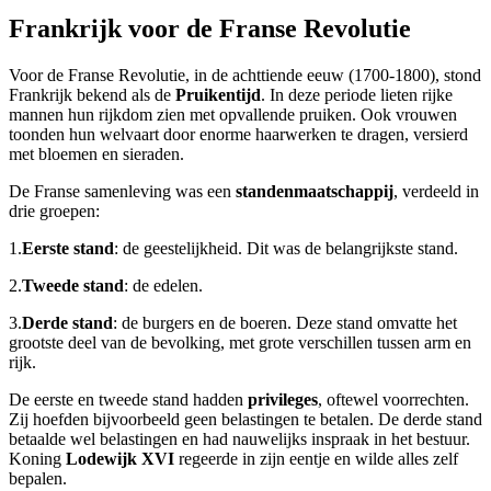
Frankrijk voor de Franse Revolutie
Voor de Franse Revolutie, in de achttiende eeuw (1700-1800), stond
Frankrijk bekend als de
Pruikentijd
. In deze periode lieten rijke
mannen hun rijkdom zien met opvallende pruiken. Ook vrouwen
toonden hun welvaart door enorme haarwerken te dragen, versierd
met bloemen en sieraden.
De Franse samenleving was een
standenmaatschappij
, verdeeld in
drie groepen:
1.
Eerste stand
: de geestelijkheid. Dit was de belangrijkste stand.
2.
Tweede stand
: de edelen.
3.
Derde stand
: de burgers en de boeren. Deze stand omvatte het
grootste deel van de bevolking, met grote verschillen tussen arm en
rijk.
De eerste en tweede stand hadden
privileges
, oftewel voorrechten.
Zij hoefden bijvoorbeeld geen belastingen te betalen. De derde stand
betaalde wel belastingen en had nauwelijks inspraak in het bestuur.
Koning
Lodewijk XVI
regeerde in zijn eentje en wilde alles zelf
bepalen.