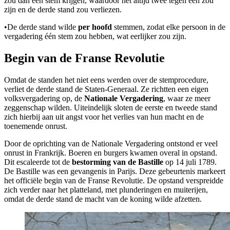
zou dan één stem krijgen, waardoor het altijd twee tegen één zou
zijn en de derde stand zou verliezen.
•
De derde stand wilde
per hoofd
stemmen, zodat elke persoon in de
vergadering één stem zou hebben, wat eerlijker zou zijn.
Begin van de Franse Revolutie
Omdat de standen het niet eens werden over de stemprocedure,
verliet de derde stand de Staten-Generaal. Ze richtten een eigen
volksvergadering op, de
Nationale Vergadering
, waar ze meer
zeggenschap wilden. Uiteindelijk sloten de eerste en tweede stand
zich hierbij aan uit angst voor het verlies van hun macht en de
toenemende onrust.
Door de oprichting van de Nationale Vergadering ontstond er veel
onrust in Frankrijk. Boeren en burgers kwamen overal in opstand.
Dit escaleerde tot de
bestorming van de Bastille
op 14 juli 1789.
De Bastille was een gevangenis in Parijs. Deze gebeurtenis markeert
het officiële begin van de Franse Revolutie. De opstand verspreidde
zich verder naar het platteland, met plunderingen en muiterijen,
omdat de derde stand de macht van de koning wilde afzetten.