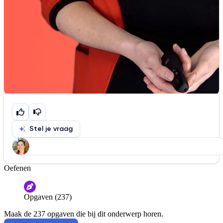
Stel je vraag
Oefenen
Help ons de video te verbeteren
De audio is slecht
De uitleg is onduidelijk
Opgaven (237)
Informatie is onjuist
Er mist informatie
Maak de 237 opgaven die bij dit onderwerp horen.
De docent is te langdradig