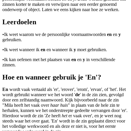
zinnen korter te maken en verwijzen naar een eerder genoemd
onderwerp of object. Laten we eens kijken naar hoe ze werken.
Leerdoelen
•
Ik weet waarom we de persoonlijke voornaamwoorden
en
en
y
gebruiken.
•
Ik weet wanneer ik
en
en wanneer ik
y
moet gebruiken.
•
Ik kan oefenen met het plaatsen van
en
en
y
in verschillende
zinnen.
Hoe en wanneer gebruik je 'En'?
En
wordt vaak vertaald als 'er', 'erover', 'erom', 'ervan', of 'het'. Het
wordt gebruikt wanneer we het woord '
de
' in de zin zien, gevolgd
door een zelfstandig naamwoord. Kijk bijvoorbeeld naar de zin
"Mila heeft het vaak over
haar huis
" in plaats van de hele zin te
herhalen, kunnen we het onderstreepte gedeelte vervangen door 'er'.
Hierdoor wordt de zin 'Ze heeft
het
er vaak over', en je weet nog
steeds waar het over gaat. 'En' wordt in de zin geplaatst direct voor
het volledige werkwoord en als deze er niet is, voor het eerste