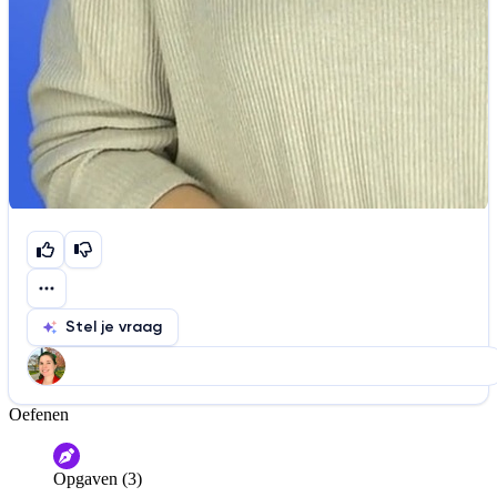
Stel je vraag
Oefenen
Help ons de video te verbeteren
De audio is slecht
De uitleg is onduidelijk
Opgaven (3)
Informatie is onjuist
Er mist informatie