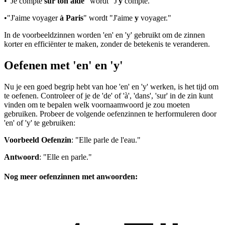
•
"Je compte
sur ton aide
" wordt "J'
y
compte."
•
"J'aime voyager
à Paris
" wordt "J'aime
y
voyager."
In de voorbeeldzinnen worden 'en' en 'y' gebruikt om de zinnen
korter en efficiënter te maken, zonder de betekenis te veranderen.
Oefenen met 'en' en 'y'
Nu je een goed begrip hebt van hoe 'en' en 'y' werken, is het tijd om
te oefenen. Controleer of je de 'de' of 'à', 'dans', 'sur' in de zin kunt
vinden om te bepalen welk voornaamwoord je zou moeten
gebruiken. Probeer de volgende oefenzinnen te herformuleren door
'en' of 'y' te gebruiken:
Voorbeeld Oefenzin
: "Elle parle de l'eau."
Antwoord
: "Elle en parle."
Nog meer oefenzinnen met anwoorden: