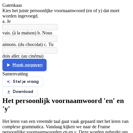
Gatenkaas
De docent is te langdradig
Kies het juiste persoonlijke voornaamwoord (en of y) dat moet
worden ingevoegd.
De uitleg gaat te langzaam
De uitleg gaat te snel
a. Je
Afspelen werkte niet
Iets anders
vais. (à la maison) b. Nous
aimons. (du chocolat) c. Tu
dois aller. (au cinéma)
Maak opgaven
Samenvatting
Stel je vraag
Download
Het persoonlijk voornaamwoord 'en' en
'y'
Het leren van een vreemde taal gaat vaak gepaard met het leren van
complexe grammatica. Vandaag kijken we naar de Franse
persoonlijke voornaamwoorden
en
en
y
. Deze worden gebruikt om