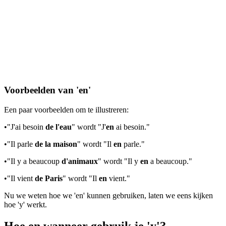
Voorbeelden van 'en'
Een paar voorbeelden om te illustreren:
•
"J'ai besoin
de l'eau
" wordt "J'
en
ai besoin."
•
"Il parle
de la maison
" wordt "Il
en
parle."
•
"Il y a beaucoup
d'animaux
" wordt "Il y
en
a beaucoup."
•
"Il vient
de Paris
" wordt "Il
en
vient."
Nu we weten hoe we 'en' kunnen gebruiken, laten we eens kijken
hoe 'y' werkt.
Hoe en wanneer gebruik je 'y'?