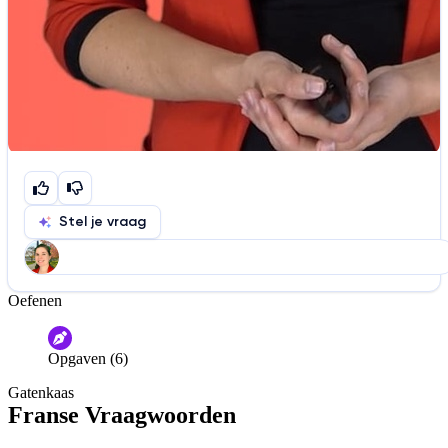
Stel je vraag
Oefenen
Help ons de video te verbeteren
De audio is slecht
De uitleg is onduidelijk
Opgaven (6)
Informatie is onjuist
Er mist informatie
Gatenkaas
De docent is te langdradig
Franse Vraagwoorden
De uitleg gaat te langzaam
De uitleg gaat te snel