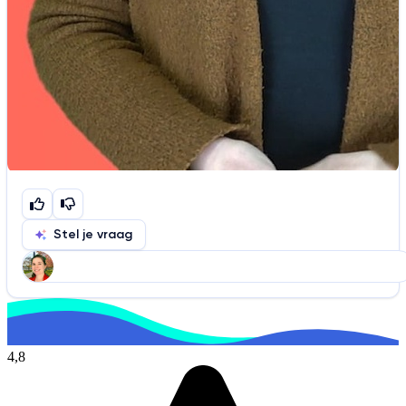
Stel je vraag
Help ons de video te verbeteren
De audio is slecht
De uitleg is onduidelijk
4,8
Informatie is onjuist
Er mist informatie
De docent is te langdradig