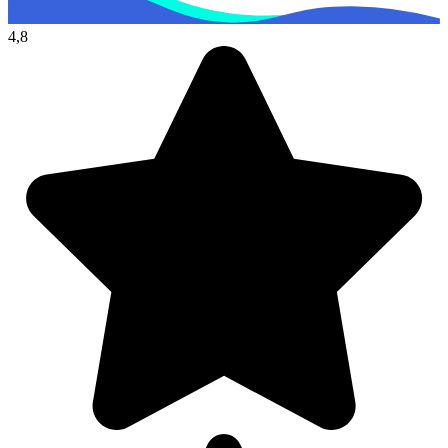
De docent is te langdradig
4,8
De uitleg gaat te langzaam
De uitleg gaat te snel
Afspelen werkte niet
Iets anders