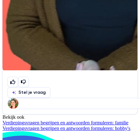
Stel je vraag
Bekijk ook
Help ons de video te verbeteren
Verdiepingsvragen begrijpen en antwoorden formuleren: familie
De audio is slecht
De uitleg is onduidelijk
Verdiepingsvragen begrijpen en antwoorden formuleren: hobby's
Informatie is onjuist
Er mist informatie