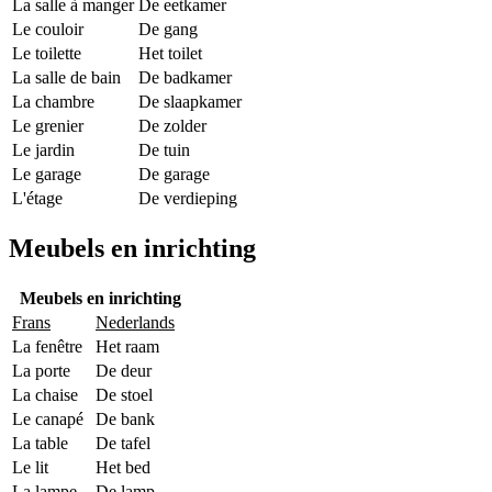
La salle à manger
De eetkamer
Le couloir
De gang
Le toilette
Het toilet
La salle de bain
De badkamer
La chambre
De slaapkamer
Le grenier
De zolder
Le jardin
De tuin
Le garage
De garage
L'étage
De verdieping
Meubels en inrichting
Meubels en inrichting
Frans
Nederlands
La fenêtre
Het raam
La porte
De deur
La chaise
De stoel
Le canapé
De bank
La table
De tafel
Le lit
Het bed
La lampe
De lamp