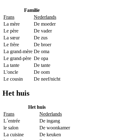
Familie
Frans
Nederlands
La mère
De moeder
Le père
De vader
La sœur
De zus
Le frère
De broer
La grand-mère
De oma
Le grand-père
De opa
La tante
De tante
L'oncle
De oom
Le cousin
De neef/nicht
Het huis
Het huis
Frans
Nederlands
L´entrée
De ingang
le salon
De woonkamer
La cuisine
De keuken