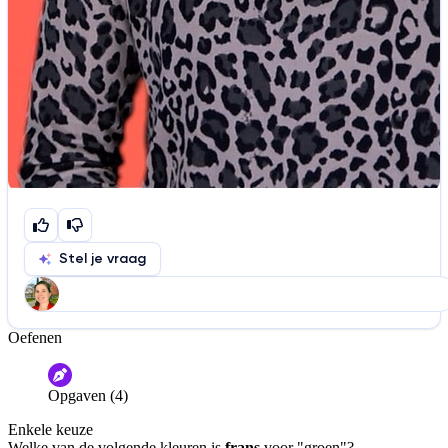
Stel je vraag
Oefenen
Help ons de video te verbeteren
De audio is slecht
De uitleg is onduidelijk
Opgaven (4)
Informatie is onjuist
Er mist informatie
Enkele keuze
De docent is te langdradig
Welke van de volgende kleuren is
frans
voor "groen"?