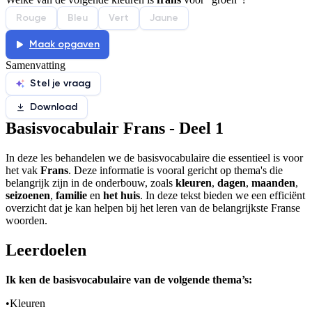
De uitleg gaat te langzaam
De uitleg gaat te snel
Rouge
Bleu
Vert
Jaune
Afspelen werkte niet
Iets anders
Maak opgaven
Samenvatting
Stel je vraag
Download
Basisvocabulair Frans - Deel 1
In deze les behandelen we de basisvocabulaire die essentieel is voor
het vak
Frans
. Deze informatie is vooral gericht op thema's die
belangrijk zijn in de onderbouw, zoals
kleuren
,
dagen
,
maanden
,
seizoenen
,
familie
en
het huis
. In deze tekst bieden we een efficiënt
overzicht dat je kan helpen bij het leren van de belangrijkste Franse
woorden.
Leerdoelen
Ik ken de basisvocabulaire van de volgende thema’s:
•
Kleuren