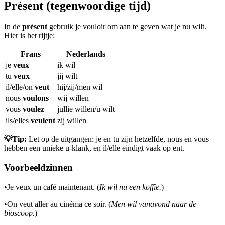
Présent (tegenwoordige tijd)
In de
présent
gebruik je vouloir om aan te geven wat je nu wilt.
Hier is het rijtje:
Frans
Nederlands
je
veux
ik wil
tu
veux
jij wilt
il/elle/on
veut
hij/zij/men wil
nous
voulons
wij willen
vous
voulez
jullie willen/u wilt
ils/elles
veulent
zij willen
💡Tip:
Let op de uitgangen: je en tu zijn hetzelfde, nous en vous
hebben een unieke u-klank, en il/elle eindigt vaak op ent.
Voorbeeldzinnen
•
Je veux un café maintenant. (
Ik wil nu een koffie.
)
•
On veut aller au cinéma ce soir. (
Men wil vanavond naar de
bioscoop.
)