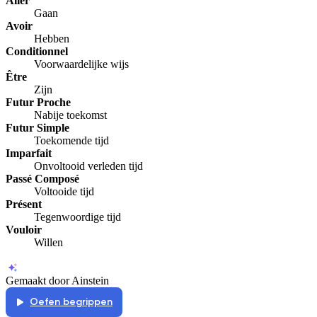
Aller
De uitleg gaat te langzaam
De uitleg gaat te snel
Gaan
Avoir
Afspelen werkte niet
Iets anders
Hebben
Conditionnel
Voorwaardelijke wijs
Être
Zijn
Futur Proche
Nabije toekomst
Futur Simple
Toekomende tijd
Imparfait
Onvoltooid verleden tijd
Passé Composé
Voltooide tijd
Présent
Tegenwoordige tijd
Vouloir
Willen
Gemaakt door Ainstein
Oefen begrippen