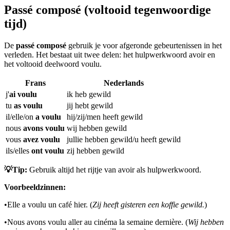
Passé composé (voltooid tegenwoordige
tijd)
De
passé composé
gebruik je voor afgeronde gebeurtenissen in het
verleden. Het bestaat uit twee delen: het hulpwerkwoord avoir en
het voltooid deelwoord voulu.
Frans
Nederlands
j'
ai voulu
ik heb gewild
tu
as voulu
jij hebt gewild
il/elle/on
a voulu
hij/zij/men heeft gewild
nous
avons voulu
wij hebben gewild
vous
avez voulu
jullie hebben gewild/u heeft gewild
ils/elles
ont voulu
zij hebben gewild
💡Tip:
Gebruik altijd het rijtje van avoir als hulpwerkwoord.
Voorbeeldzinnen:
•
Elle a voulu un café hier. (
Zij heeft gisteren een koffie gewild.
)
•
Nous avons voulu aller au cinéma la semaine dernière. (
Wij hebben