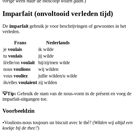
vorige week naar de bioscoop willen gaan.
)
Imparfait (onvoltooid verleden tijd)
De
imparfait
gebruik je voor beschrijvingen of gewoontes in het
verleden.
Frans
Nederlands
je
voulais
ik wilde
tu
voulais
jij wilde
il/elle/on
voulait
hij/zij/men wilde
nous
voulions
wij wilden
vous
vouliez
jullie wilden/u wilde
ils/elles
voulaient
zij wilden
💡Tip:
Gebruik de stam van de nous-vorm in de présent en voeg de
imparfait-uitgangen toe.
Voorbeeldzin
•
Voulions-nous toujours un biscuit avec le thé? (
Wilden wij altijd een
koekje bij de thee?
)