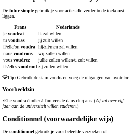
De
futur simple
gebruik je voor acties die verder in de toekomst
liggen.
Frans
Nederlands
je
voudrai
ik zal willen
tu
voudras
jij zult willen
il/elle/on
voudra
hij/zij/men zal willen
nous
voudrons
wij zullen willen
vous
voudrez
jullie zullen willen/u zult willen
ils/elles
voudront
zij zullen willen
💡Tip:
Gebruik de stam voudr- en voeg de uitgangen van avoir toe.
Voorbeeldzin
•
Elle voudra étudier à l'université dans cinq ans. (
Zij zal over vijf
jaar aan de universiteit willen studeren.
)
Conditionnel (voorwaardelijke wijs)
De
conditionnel
gebruik je voor beleefde verzoeken of