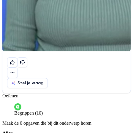
Stel je vraag
Oefenen
Help ons de video te verbeteren
De audio is slecht
De uitleg is onduidelijk
Begrippen (10)
Informatie is onjuist
Er mist informatie
Maak de 0 opgaven die bij dit onderwerp horen.
De docent is te langdradig