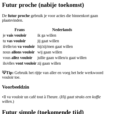
Futur proche (nabije toekomst)
De
futur proche
gebruik je voor acties die binnenkort gaan
plaatsvinden.
Frans
Nederlands
je
vais vouloir
ik ga willen
tu
vas vouloir
jij gaat willen
il/elle/on
va vouloir
hij/zij/men gaat willen
nous
allons vouloir
wij gaan willen
vous
allez vouloir
jullie gaan willen/u gaat willen
ils/elles
vont vouloir
zij gaan willen
💡Tip:
Gebruik het rijtje van aller en voeg het hele werkwoord
vouloir toe.
Voorbeeldzin
•
Il va vouloir un café tout à l'heure. (
Hij gaat straks een koffie
willen.
)
Futur simple (toekomende tijd)