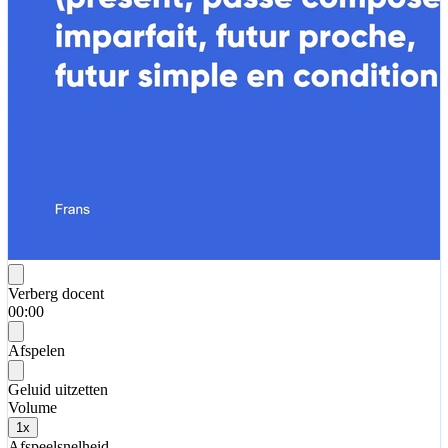
Verberg docent
00:00
Afspelen
Geluid uitzetten
Volume
1
x
Afspeelsnelheid