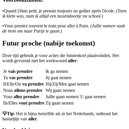
•
Quand j'étais petit, je prenais toujours un goûter après l'école. (
Toen
ik klein was, nam ik altijd een tussendoortje na school.
)
•
Vous preniez souvent le train pour aller à Paris. (
Jullie namen vaak
de trein om naar Parijs te gaan.
)
Futur proche (nabije toekomst)
Deze tijd gebruik je voor acties die binnenkort plaatsvinden. Het
wordt gevormd met het werkwoord
aller
:
Je
vais prendre
Ik ga nemen
Tu
vas prendre
Jij gaat nemen
Il/Elle/On
va prendre
Hij/Zij/Men gaat nemen
Nous
allons prendre
Wij gaan nemen
Vous
allez prendre
Jullie gaan nemen/ U gaat nemen
Ils/Elles
vont prendre
Zij gaan nemen
💡Tip
: Het is bijna hetzelfde als in het Nederlands; onthoud het
basisrijtje van
aller
.