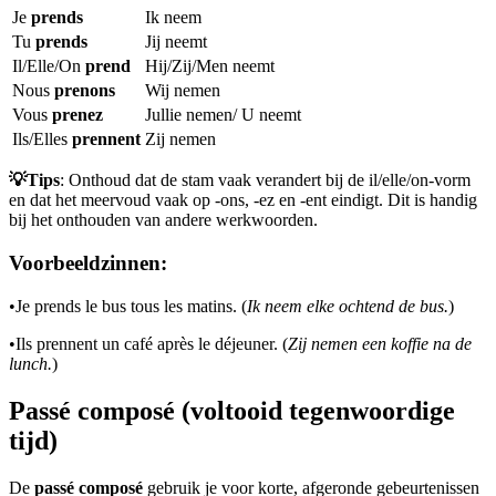
Je
prends
Ik neem
Tu
prends
Jij neemt
Il/Elle/On
prend
Hij/Zij/Men neemt
Nous
prenons
Wij nemen
Vous
prenez
Jullie nemen/ U neemt
Ils/Elles
prennent
Zij nemen
💡Tips
: Onthoud dat de stam vaak verandert bij de il/elle/on-vorm
en dat het meervoud vaak op -ons, -ez en -ent eindigt. Dit is handig
bij het onthouden van andere werkwoorden.
Voorbeeldzinnen:
•
Je prends le bus tous les matins. (
Ik neem elke ochtend de bus.
)
•
Ils prennent un café après le déjeuner. (
Zij nemen een koffie na de
lunch.
)
Passé composé (voltooid tegenwoordige
tijd)
De
passé composé
gebruik je voor korte, afgeronde gebeurtenissen