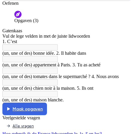
Oefenen
Help ons de video te verbeteren
De audio is slecht
De uitleg is onduidelijk
Opgaven (3)
Informatie is onjuist
Er mist informatie
Gatenkaas
De docent is te langdradig
Vul de lege velden in met de juiste lidwoorden
1. C’est
De uitleg gaat te langzaam
De uitleg gaat te snel
(un, une of des) bonne idée. 2. Il habite dans
Afspelen werkte niet
Iets anders
(un, une of des) appartement à Paris. 3. Tu as acheté
(un, une of des) tomates dans le supermarché ? 4. Nous avons
(un, une of des) chien noir à la maison. 5. Ils ont
(un, une of des) maison blanche.
Maak opgaven
Veelgestelde vragen
Alle vragen
Hoe gebruik ik de Franse lidwoorden le, la, l' en les?