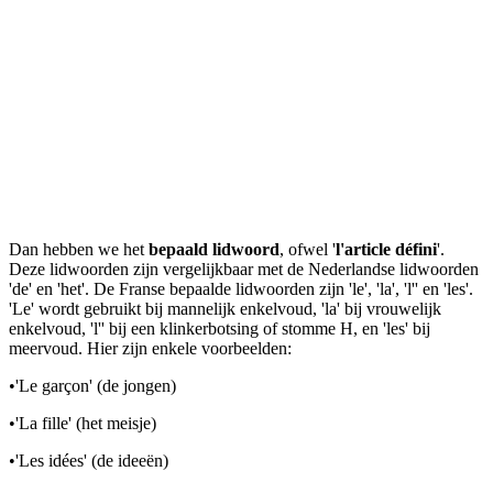
Dan hebben we het
bepaald lidwoord
, ofwel '
l'article défini
'.
Deze lidwoorden zijn vergelijkbaar met de Nederlandse lidwoorden
'de' en 'het'. De Franse bepaalde lidwoorden zijn 'le', 'la', 'l'' en 'les'.
'Le' wordt gebruikt bij mannelijk enkelvoud, 'la' bij vrouwelijk
enkelvoud, 'l'' bij een klinkerbotsing of stomme H, en 'les' bij
meervoud. Hier zijn enkele voorbeelden:
•
'Le garçon' (de jongen)
•
'La fille' (het meisje)
•
'Les idées' (de ideeën)