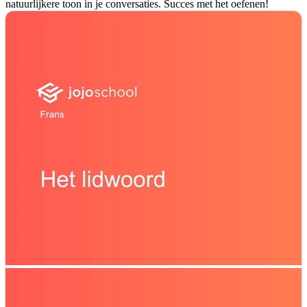
natuurlijkere toon in je conversaties. Succes met het oefenen!