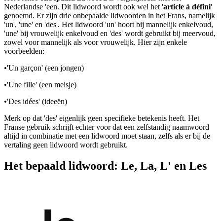
Nederlandse 'een. Dit lidwoord wordt ook wel het '
article à défini
'
genoemd. Er zijn drie onbepaalde lidwoorden in het Frans, namelijk
'un', 'une' en 'des'. Het lidwoord 'un' hoort bij mannelijk enkelvoud,
'une' bij vrouwelijk enkelvoud en 'des' wordt gebruikt bij meervoud,
zowel voor mannelijk als voor vrouwelijk. Hier zijn enkele
voorbeelden:
•
'Un garçon' (een jongen)
•
'Une fille' (een meisje)
•
'Des idées' (ideeën)
Merk op dat 'des' eigenlijk geen specifieke betekenis heeft. Het
Franse gebruik schrijft echter voor dat een zelfstandig naamwoord
altijd in combinatie met een lidwoord moet staan, zelfs als er bij de
vertaling geen lidwoord wordt gebruikt.
Het bepaald lidwoord: Le, La, L' en Les