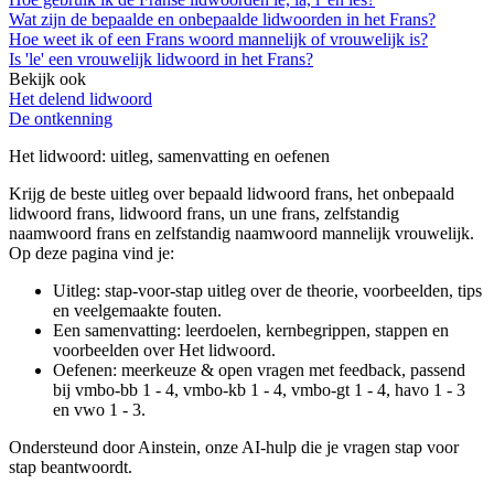
Wat zijn de bepaalde en onbepaalde lidwoorden in het Frans?
Hoe weet ik of een Frans woord mannelijk of vrouwelijk is?
Is 'le' een vrouwelijk lidwoord in het Frans?
Bekijk ook
Het delend lidwoord
De ontkenning
Het lidwoord
: uitleg, samenvatting en oefenen
Krijg de beste uitleg over bepaald lidwoord frans, het onbepaald
lidwoord frans, lidwoord frans, un une frans, zelfstandig
naamwoord frans en zelfstandig naamwoord mannelijk vrouwelijk.
Op deze pagina vind je:
Uitleg: stap-voor-stap uitleg over de theorie, voorbeelden, tips
en veelgemaakte fouten.
Een samenvatting: leerdoelen, kernbegrippen, stappen en
voorbeelden over
Het lidwoord
.
Oefenen: meerkeuze & open vragen met feedback, passend
bij
vmbo-bb 1 - 4, vmbo-kb 1 - 4, vmbo-gt 1 - 4, havo 1 - 3
en vwo 1 - 3
.
Ondersteund door Ainstein, onze AI-hulp die je vragen stap voor
stap beantwoordt.