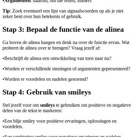
•
Argumenten
: daarom, om die reden, immers
Tip
: Zoek eventueel een lijst van signaalwoorden op als je niet
zeker bent over hun betekenis of gebruik.
Stap 3: Bepaal de functie van de alinea
Ga boven de alinea hangen en denk na over de functie ervan. Wat
probeert de alinea over te brengen? Vraag jezelf af:
•
Beschrijft de alinea een ontwikkeling van toen naar nu?
•
Worden er verschillende meningen of argumenten gepresenteerd?
•
Worden er voordelen en nadelen genoemd?
Stap 4: Gebruik van smileys
Stel jezelf voor om
smileys
te gebruiken om positieve en negatieve
delen van de tekst te markeren:
•
Een blije smiley voor positieve ervaringen, oplossingen en
voordelen.
•
Een verdrietige smiley voor negatieve ervaringen en nadelen.