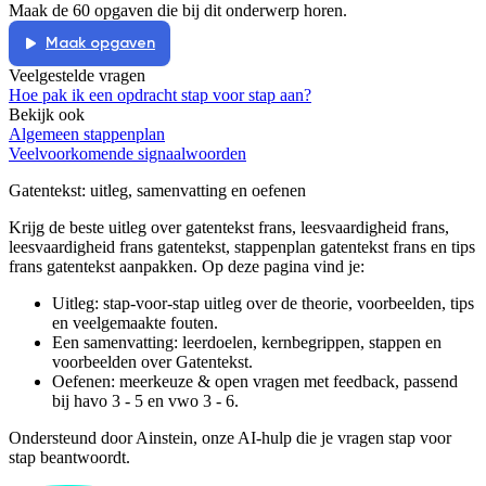
Maak de 60 opgaven die bij dit onderwerp horen.
De docent is te langdradig
Maak opgaven
De uitleg gaat te langzaam
De uitleg gaat te snel
Veelgestelde vragen
Afspelen werkte niet
Iets anders
Hoe pak ik een opdracht stap voor stap aan?
Bekijk ook
Algemeen stappenplan
Veelvoorkomende signaalwoorden
Gatentekst
: uitleg, samenvatting en oefenen
Krijg de beste uitleg over gatentekst frans, leesvaardigheid frans,
leesvaardigheid frans gatentekst, stappenplan gatentekst frans en tips
frans gatentekst aanpakken.
Op deze pagina vind je:
Uitleg: stap-voor-stap uitleg over de theorie, voorbeelden, tips
en veelgemaakte fouten.
Een samenvatting: leerdoelen, kernbegrippen, stappen en
voorbeelden over
Gatentekst
.
Oefenen: meerkeuze & open vragen met feedback, passend
bij
havo 3 - 5 en vwo 3 - 6
.
Ondersteund door Ainstein, onze AI-hulp die je vragen stap voor
stap beantwoordt.