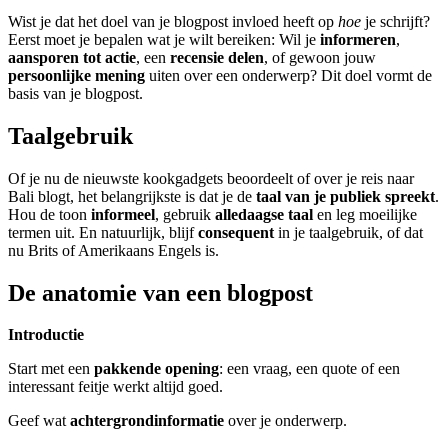
Wist je dat het doel van je blogpost invloed heeft op
hoe
je schrijft?
De uitleg gaat te langzaam
De uitleg gaat te snel
Eerst moet je bepalen wat je wilt bereiken: Wil je
informeren
,
aansporen tot actie
, een
recensie delen
, of gewoon jouw
Afspelen werkte niet
Iets anders
persoonlijke mening
uiten over een onderwerp? Dit doel vormt de
basis van je blogpost.
Taalgebruik
Of je nu de nieuwste kookgadgets beoordeelt of over je reis naar
Bali blogt, het belangrijkste is dat je de
taal van je publiek spreekt
.
Hou de toon
informeel
, gebruik
alledaagse taal
en leg moeilijke
termen uit. En natuurlijk, blijf
consequent
in je taalgebruik, of dat
nu Brits of Amerikaans Engels is.
De anatomie van een blogpost
Introductie
Start met een
pakkende opening
: een vraag, een quote of een
interessant feitje werkt altijd goed.
Geef wat
achtergrondinformatie
over je onderwerp.