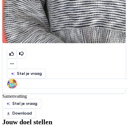
Stel je vraag
Samenvatting
Help ons de video te verbeteren
Stel je vraag
De audio is slecht
De uitleg is onduidelijk
Download
Informatie is onjuist
Er mist informatie
Jouw doel stellen
De docent is te langdradig