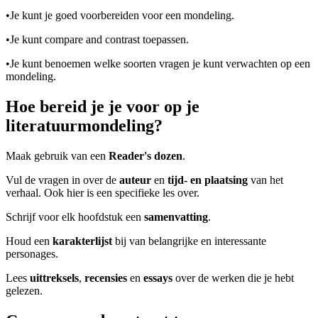
•
Je kunt je goed voorbereiden voor een mondeling.
De uitleg gaat te langzaam
De uitleg gaat te snel
•
Je kunt compare and contrast toepassen.
Afspelen werkte niet
Iets anders
•
Je kunt benoemen welke soorten vragen je kunt verwachten op een
mondeling.
Hoe bereid je je voor op je
literatuurmondeling?
Maak gebruik van een
Reader's dozen
.
Vul de vragen in over de
auteur
en
tijd- en plaatsing
van het
verhaal. Ook hier is een specifieke les over.
Schrijf voor elk hoofdstuk een
samenvatting
.
Houd een
karakterlijst
bij van belangrijke en interessante
personages.
Lees
uittreksels
,
recensies
en
essays
over de werken die je hebt
gelezen.