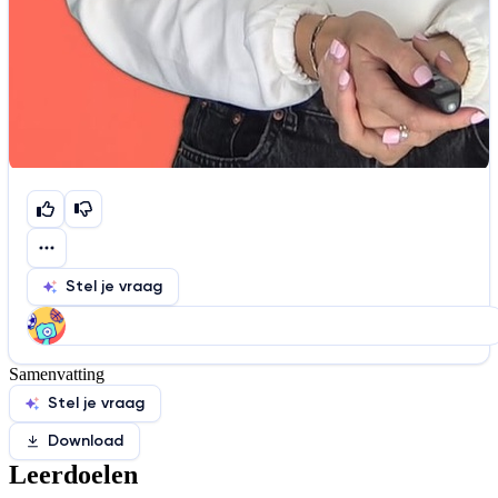
Stel je vraag
Samenvatting
Help ons de video te verbeteren
Stel je vraag
De audio is slecht
De uitleg is onduidelijk
Download
Informatie is onjuist
Er mist informatie
Leerdoelen
De docent is te langdradig