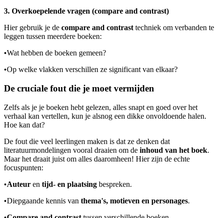
3. Overkoepelende vragen (compare and contrast)
Hier gebruik je de
compare and contrast
techniek om verbanden te
leggen tussen meerdere boeken:
•
Wat hebben de boeken gemeen?
•
Op welke vlakken verschillen ze significant van elkaar?
De cruciale fout die je moet vermijden
Zelfs als je je boeken hebt gelezen, alles snapt en goed over het
verhaal kan vertellen, kun je alsnog een dikke onvoldoende halen.
Hoe kan dat?
De fout die veel leerlingen maken is dat ze denken dat
literatuurmondelingen vooral draaien om de
inhoud van het boek
.
Maar het draait juist om alles daaromheen! Hier zijn de echte
focuspunten:
•
Auteur
en
tijd- en plaatsing
bespreken.
•
Diepgaande kennis van
thema's, motieven en personages
.
•
Compare and contrast
tussen verschillende boeken.