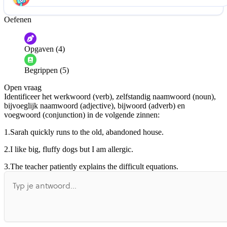
Oefenen
Help ons de video te verbeteren
De audio is slecht
De uitleg is onduidelijk
Opgaven (4)
Informatie is onjuist
Er mist informatie
Begrippen (5)
De docent is te langdradig
Open vraag
De uitleg gaat te langzaam
De uitleg gaat te snel
Identificeer het werkwoord (verb), zelfstandig naamwoord (noun),
Afspelen werkte niet
Iets anders
bijvoeglijk naamwoord (adjective), bijwoord (adverb) en
voegwoord (conjunction) in de volgende zinnen:
1.
Sarah quickly runs to the old, abandoned house.
2.
I like big, fluffy dogs but I am allergic.
3.
The teacher patiently explains the difficult equations.