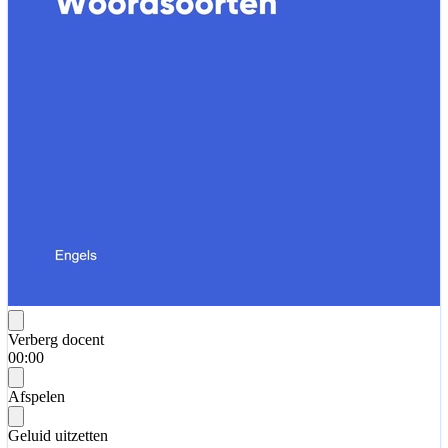
Verberg docent
00:00
Afspelen
Geluid uitzetten