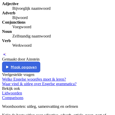
Adjective
Bijvoeglijk naamwoord
Adverb
Bijwoord
Conjunctions
Voegwoord
Noun
Zelfstandig naamwoord
Verb
Werkwoord
Gemaakt door Ainstein
Maak opgaven
Veelgestelde vragen
Welke Engelse woordjes moet ik leren?
Waar vind ik uitleg over Engelse grammatica?
Bekijk ook
Lidwoorden
Comparisons
Woordsoorten
: uitleg, samenvatting en oefenen