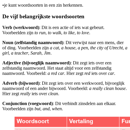
•
je kunt woordsoorten in een zin herkennen.
De vijf belangrijkste woordsoorten
Verb (werkwoord)
: Dit is een actie of iets wat gebeurt.
Voorbeelden zijn
to run
,
to walk
,
to like
,
to love
.
Noun (zelfstandig naamwoord)
: Dit verwijst naar een mens, dier
of ding. Voorbeelden zijn
a cat
,
a house
,
a pen
,
the city of Utrecht
,
a
girl
,
a teacher
,
Sarah
,
Jim
.
Adjective (bijvoeglijk naamwoord)
: Dit zegt iets over een
zelfstandig naamwoord. Het staat altijd voor een zelfstandig
naamwoord. Voorbeeld:
a red car
. Hier zegt
red
iets over
car
.
Adverb (bijwoord)
: Dit zegt iets over een werkwoord, bijvoeglijk
naamwoord of een ander bijwoord. Voorbeeld:
a really clean house
.
Hier zegt
really
iets over
clean
.
Conjunction (voegwoord)
: Dit verbindt zinsdelen aan elkaar.
Voorbeelden zijn
but
,
and
,
when
.