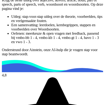
Krijg de beste uitleg over adjective, adverb, article, noun, part of
speech, parts of speech, verb, woordsoort en woordsoorten.
Op deze
pagina vind je:
Uitleg: stap-voor-stap uitleg over de theorie, voorbeelden, tips
en veelgemaakte fouten.
Een samenvatting: leerdoelen, kernbegrippen, stappen en
voorbeelden over
Woordsoorten
.
Oefenen: meerkeuze & open vragen met feedback, passend
bij
vmbo-bb 1 - 4, vmbo-kb 1 - 4, vmbo-gt 1 - 4, havo 1 - 3
en vwo 1 - 3
.
Ondersteund door Ainstein, onze AI-hulp die je vragen stap voor
stap beantwoordt.
4,8