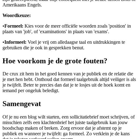
Amerikaans Engels.
Woordkeuze:
•
Formeel:
Kies voor de meer officiële woorden zoals 'position' in
plaats van 'job', of 'examinations' in plaats van 'exams'.
•
Informeel:
Voel je vrij om alledaagse taal en uitdrukkingen te
gebruiken die je ook in gesprekken benut.
Hoe voorkom je de grote fouten?
De crux zit hem in het goed kennen van je publiek en de relatie die
je met hen hebt. Onthoud dat formeel taalgebruik altijd veiliger is als
je twijfelt. Beter te precies dan dat je te losjes uit de hoek komt en
iemand per ongeluk beledigt.
Samengevat
Of je nu een blog wilt starten, een sollicitatiebrief moet schrijven, of
misschien zelfs een klachtenbrief het juiste taalgebruik kan jouw
boodschap maken of breken. Zorg ervoor dat je afstemt op je
publiek en wanneer je twijfelt: ga formeel. Zo verklein je de kans