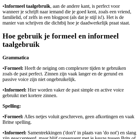
•
Informeel taalgebruik
, aan de andere kant, is perfect voor
wanneer je schrijft naar iemand die je goed kent, zoals een vriend,
familielid, of zelfs in een blogpost (als dat je stijl is!). Het is de
manier van schrijven die dichtbij hoe je daadwerkelijk praat staat.
Hoe gebruik je formeel en informeel
taalgebruik
Grammatica
•
Formeel:
Heeft de neiging om complexere tijden te gebruiken
zoals de past perfect. Zinnen zijn vaak langer en de gerund en
passive voice zijn niet ongebruikelijk.
•
Informeel:
Hier worden vaker de past simple en active voice
gebruikt met kortere zinnen.
Spelling:
•
Formeel:
Alles netjes voluit geschreven, geen afkortingen en vaak
Britse spelling.
•
Informeel:
Samentrekkingen ('don't' in plaats van 'do not') en slang
zijn geaccepteerd, maar blijf consequent met je keuze tussen Brits of