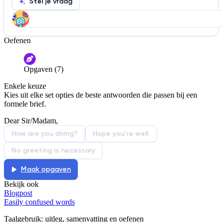
Stel je vraag
Oefenen
Help ons de video te verbeteren
De audio is slecht
De uitleg is onduidelijk
Opgaven (7)
Informatie is onjuist
Er mist informatie
Enkele keuze
De docent is te langdradig
Kies uit elke set opties de beste antwoorden die passen bij een
formele brief.
De uitleg gaat te langzaam
De uitleg gaat te snel
Dear Sir/Madam,
Afspelen werkte niet
Iets anders
How are you doing?
Hope you’re well.
No greeting is necessary
Maak opgaven
Bekijk ook
Blogpost
Easily confused words
Taalgebruik
: uitleg, samenvatting en oefenen