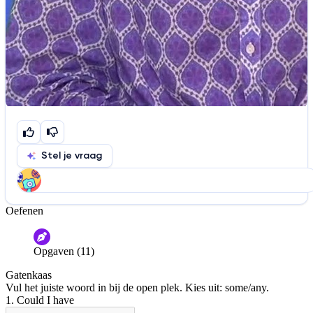
Stel je vraag
Oefenen
Help ons de video te verbeteren
De audio is slecht
De uitleg is onduidelijk
Opgaven (11)
Informatie is onjuist
Er mist informatie
Gatenkaas
De docent is te langdradig
Vul het juiste woord in bij de open plek. Kies uit: some/any.
1. Could I have
De uitleg gaat te langzaam
De uitleg gaat te snel