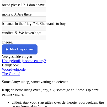
bread please? 2. I don't have
Afspelen werkte niet
Iets anders
money. 3. Are there
bananas in the fridge? 4. She wants to buy
candies. 5. We haven't got
cheese.
Maak opgaven
Veelgestelde vragen
Hoe gebruik je some en any?
Bekijk ook
Woordvolgorde
The Gerund
Some / any
: uitleg, samenvatting en oefenen
Krijg de beste uitleg over , any, elk, sommige en Some.
Op deze
pagina vind je:
Uitleg: stap-voor-stap uitleg over de theorie, voorbeelden, tips
en veelgemaakte fouten.