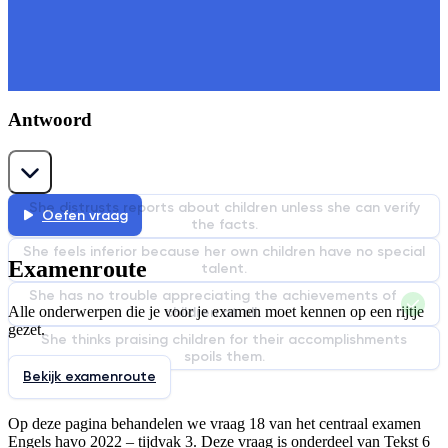
Antwoord
She distrusts reports about children unless she can verify
Oefen vraag
the facts.
She feels inferior because her own children have no special
Examenroute
talent.
She has no trouble appreciating the achievements of
Alle onderwerpen die je voor je examen moet kennen op een rijtje
children at all.
gezet.
She thinks praising children for their accomplishments
spoils them.
Bekijk examenroute
Op deze pagina behandelen we vraag
18
van het centraal examen
Engels
havo
2022
–
tijdvak 3
. Deze vraag is onderdeel van
Tekst 6