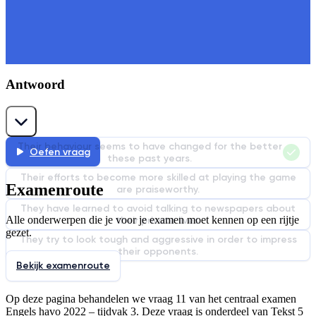
Antwoord
Their behaviour seems to have changed for the better
Oefen vraag
these past years.
Their efforts to become more skilled at playing the game
Examenroute
are praiseworthy.
They have learned to avoid talking to newspapers about
Alle onderwerpen die je voor je examen moet kennen op een rijtje
their private lives.
gezet.
They try to look tough and aggressive in order to impress
their opponents.
Bekijk examenroute
Op deze pagina behandelen we vraag
11
van het centraal examen
Engels
havo
2022
–
tijdvak 3
. Deze vraag is onderdeel van
Tekst 5