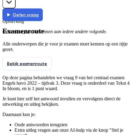
b-c-a
Oefen vraag
Opmerking
Examenroute
Geen scorepunt toekennen aan iedere andere volgorde.
Alle onderwerpen die je voor je examen moet kennen op een rijtje
gezet.
Bekijk examenroute
Op deze pagina behandelen we vraag
9
van het centraal examen
Engels
havo
2022
–
tijdvak 3
. Deze vraag is onderdeel van
Tekst 4
In bloom
, en is 1 punt waard
.
Je kunt hier zelf het antwoord invullen en vervolgens direct de
uitwerking en uitleg bekijken.
Daarnaast kun je:
Oude antwoorden terugzien
Extra uitleg vragen aan onze AI-hulp via de knop "Stel je