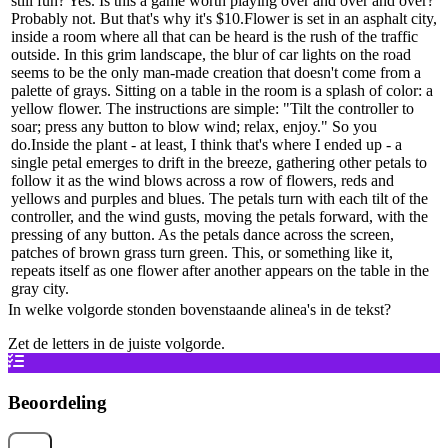
still fun? Yes. Is this a game worth playing over and over and over?
Probably not. But that's why it's $10.
Flower is set in an asphalt city,
inside a room where all that can be heard is the rush of the traffic
outside. In this grim landscape, the blur of car lights on the road
seems to be the only man-made creation that doesn't come from a
palette of grays. Sitting on a table in the room is a splash of color: a
yellow flower. The instructions are simple: "Tilt the controller to
soar; press any button to blow wind; relax, enjoy." So you
do.
Inside the plant - at least, I think that's where I ended up - a
single petal emerges to drift in the breeze, gathering other petals to
follow it as the wind blows across a row of flowers, reds and
yellows and purples and blues. The petals turn with each tilt of the
controller, and the wind gusts, moving the petals forward, with the
pressing of any button. As the petals dance across the screen,
patches of brown grass turn green. This, or something like it,
repeats itself as one flower after another appears on the table in the
gray city.
In welke volgorde stonden bovenstaande alinea's in de tekst?
Zet de letters in de juiste volgorde.
Beoordeling