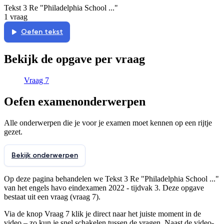
Tekst 3 Re "Philadelphia School ..."
1 vraag
Oefen
tekst
Bekijk de opgave per vraag
Vraag 7
Oefen examenonderwerpen
Alle onderwerpen die je voor je examen moet kennen op een rijtje
gezet.
Bekijk onderwerpen
Op deze pagina behandelen we
Tekst 3 Re "Philadelphia School ..."
van het
engels
havo
eindexamen 2022 - tijdvak 3
. Deze opgave
bestaat uit
een vraag (vraag 7)
.
Via de
knop Vraag 7
klik je direct naar het juiste moment in de
video – zo kun je snel schakelen tussen de
vragen. Naast de video-