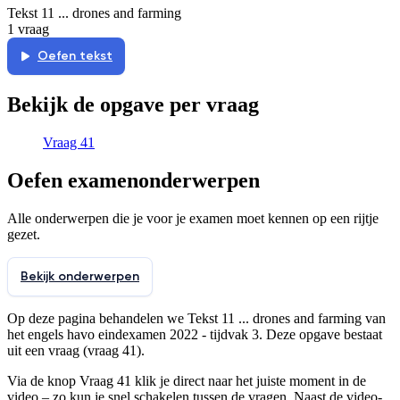
Tekst 11 ... drones and farming
1 vraag
Oefen
tekst
Bekijk de opgave per vraag
Vraag 41
Oefen examenonderwerpen
Alle onderwerpen die je voor je examen moet kennen op een rijtje
gezet.
Bekijk onderwerpen
Op deze pagina behandelen we
Tekst 11 ... drones and farming
van
het
engels
havo
eindexamen 2022 - tijdvak 3
. Deze opgave bestaat
uit
een vraag (vraag 41)
.
Via de
knop Vraag 41
klik je direct naar het juiste moment in de
video – zo kun je snel schakelen tussen de
vragen. Naast de video-