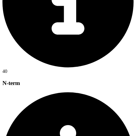
40
N-term