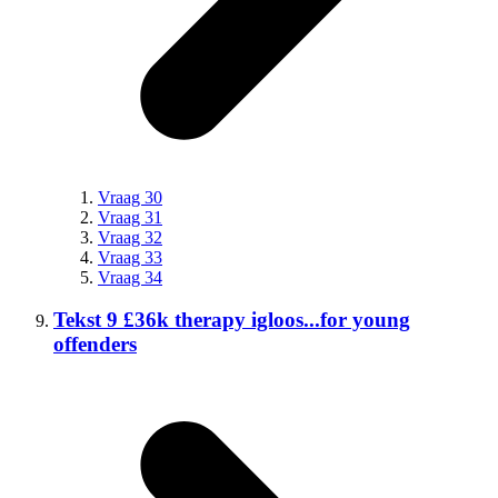
Vraag 30
Vraag 31
Vraag 32
Vraag 33
Vraag 34
Tekst 9 £36k therapy igloos...for young
offenders