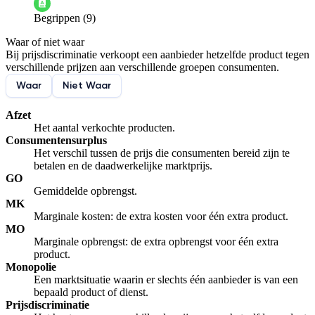
Begrippen (9)
De docent is te langdradig
Waar of niet waar
De uitleg gaat te langzaam
De uitleg gaat te snel
Bij prijsdiscriminatie verkoopt een aanbieder hetzelfde product tegen
Afspelen werkte niet
Iets anders
verschillende prijzen aan verschillende groepen consumenten.
Waar
Niet Waar
Afzet
Het aantal verkochte producten.
Consumentensurplus
Het verschil tussen de prijs die consumenten bereid zijn te
betalen en de daadwerkelijke marktprijs.
GO
Gemiddelde opbrengst.
MK
Marginale kosten: de extra kosten voor één extra product.
MO
Marginale opbrengst: de extra opbrengst voor één extra
product.
Monopolie
Een marktsituatie waarin er slechts één aanbieder is van een
bepaald product of dienst.
Prijsdiscriminatie