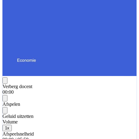
Verberg docent
00:00
Afspelen
Geluid uitzetten
Volume
1
x
Afspeelsnelheid