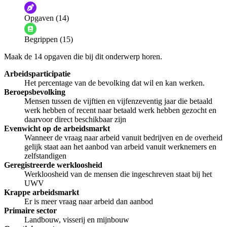
De audio is slecht
De uitleg is onduidelijk
Opgaven (14)
Informatie is onjuist
Er mist informatie
Begrippen (15)
De docent is te langdradig
Maak de 14 opgaven die bij dit onderwerp horen.
De uitleg gaat te langzaam
De uitleg gaat te snel
Arbeidsparticipatie
Afspelen werkte niet
Iets anders
Het percentage van de bevolking dat wil en kan werken.
Beroepsbevolking
Mensen tussen de vijftien en vijfenzeventig jaar die betaald
werk hebben of recent naar betaald werk hebben gezocht en
daarvoor direct beschikbaar zijn
Evenwicht op de arbeidsmarkt
Wanneer de vraag naar arbeid vanuit bedrijven en de overheid
gelijk staat aan het aanbod van arbeid vanuit werknemers en
zelfstandigen
Geregistreerde werkloosheid
Werkloosheid van de mensen die ingeschreven staat bij het
UWV
Krappe arbeidsmarkt
Er is meer vraag naar arbeid dan aanbod
Primaire sector
Landbouw, visserij en mijnbouw