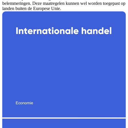
belemmeringen. Deze maatregelen kunnen wel worden toegepast op
landen buiten de Europese Unie.