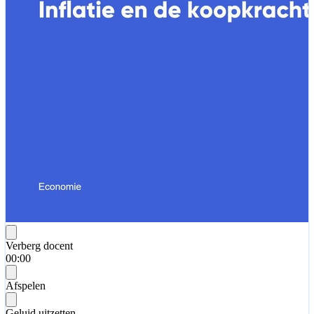
Verberg docent
00:00
Afspelen
Geluid uitzetten