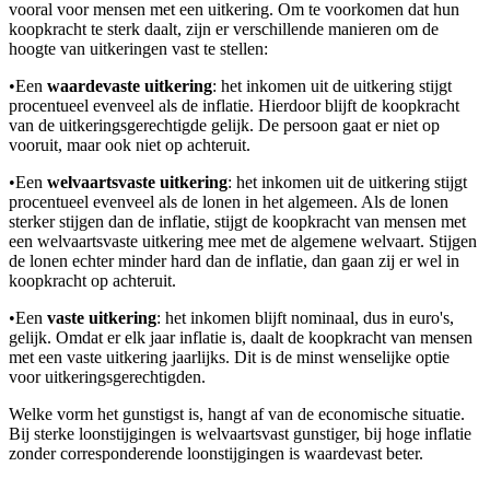
vooral voor mensen met een uitkering. Om te voorkomen dat hun
koopkracht te sterk daalt, zijn er verschillende manieren om de
hoogte van uitkeringen vast te stellen:
•
Een
waardevaste uitkering
: het inkomen uit de uitkering stijgt
procentueel evenveel als de inflatie. Hierdoor blijft de koopkracht
van de uitkeringsgerechtigde gelijk. De persoon gaat er niet op
vooruit, maar ook niet op achteruit.
•
Een
welvaartsvaste uitkering
: het inkomen uit de uitkering stijgt
procentueel evenveel als de lonen in het algemeen. Als de lonen
sterker stijgen dan de inflatie, stijgt de koopkracht van mensen met
een welvaartsvaste uitkering mee met de algemene welvaart. Stijgen
de lonen echter minder hard dan de inflatie, dan gaan zij er wel in
koopkracht op achteruit.
•
Een
vaste uitkering
: het inkomen blijft nominaal, dus in euro's,
gelijk. Omdat er elk jaar inflatie is, daalt de koopkracht van mensen
met een vaste uitkering jaarlijks. Dit is de minst wenselijke optie
voor uitkeringsgerechtigden.
Welke vorm het gunstigst is, hangt af van de economische situatie.
Bij sterke loonstijgingen is welvaartsvast gunstiger, bij hoge inflatie
zonder corresponderende loonstijgingen is waardevast beter.