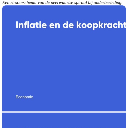
Een stroomschema van de neerwaartse spiraal bij onderbesteding.