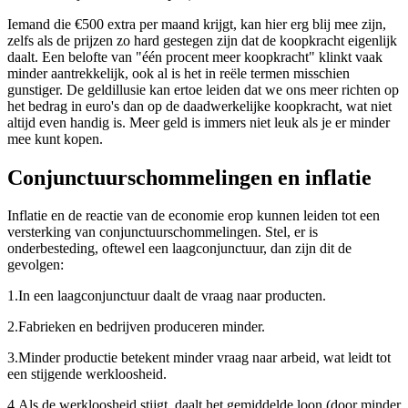
Iemand die €500 extra per maand krijgt, kan hier erg blij mee zijn,
zelfs als de prijzen zo hard gestegen zijn dat de koopkracht eigenlijk
daalt. Een belofte van "één procent meer koopkracht" klinkt vaak
minder aantrekkelijk, ook al is het in reële termen misschien
gunstiger. De geldillusie kan ertoe leiden dat we ons meer richten op
het bedrag in euro's dan op de daadwerkelijke koopkracht, wat niet
altijd even handig is. Meer geld is immers niet leuk als je er minder
mee kunt kopen.
Conjunctuurschommelingen en inflatie
Inflatie en de reactie van de economie erop kunnen leiden tot een
versterking van conjunctuurschommelingen. Stel, er is
onderbesteding, oftewel een laagconjunctuur, dan zijn dit de
gevolgen:
1.
In een laagconjunctuur daalt de vraag naar producten.
2.
Fabrieken en bedrijven produceren minder.
3.
Minder productie betekent minder vraag naar arbeid, wat leidt tot
een stijgende werkloosheid.
4.
Als de werkloosheid stijgt, daalt het gemiddelde loon (door minder