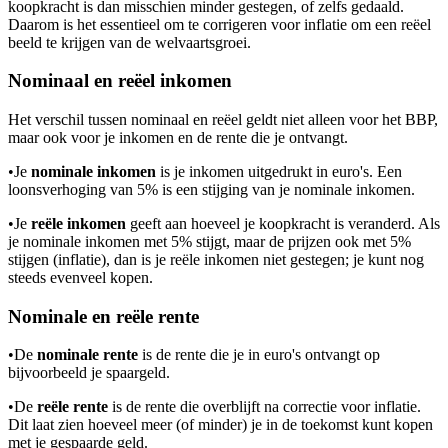
koopkracht is dan misschien minder gestegen, of zelfs gedaald.
Daarom is het essentieel om te corrigeren voor inflatie om een reëel
beeld te krijgen van de welvaartsgroei.
Nominaal en reëel inkomen
Het verschil tussen nominaal en reëel geldt niet alleen voor het BBP,
maar ook voor je inkomen en de rente die je ontvangt.
•
Je
nominale inkomen
is je inkomen uitgedrukt in euro's. Een
loonsverhoging van 5% is een stijging van je nominale inkomen.
•
Je
reële inkomen
geeft aan hoeveel je koopkracht is veranderd. Als
je nominale inkomen met 5% stijgt, maar de prijzen ook met 5%
stijgen (inflatie), dan is je reële inkomen niet gestegen; je kunt nog
steeds evenveel kopen.
Nominale en reële rente
•
De
nominale rente
is de rente die je in euro's ontvangt op
bijvoorbeeld je spaargeld.
•
De
reële rente
is de rente die overblijft na correctie voor inflatie.
Dit laat zien hoeveel meer (of minder) je in de toekomst kunt kopen
met je gespaarde geld.