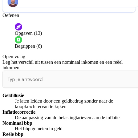
Oefenen
Help ons de video te verbeteren
De audio is slecht
De uitleg is onduidelijk
Opgaven (13)
Informatie is onjuist
Er mist informatie
Begrippen (6)
De docent is te langdradig
Open vraag
De uitleg gaat te langzaam
De uitleg gaat te snel
Leg het verschil uit tussen een nominaal inkomen en een reëel
Afspelen werkte niet
Iets anders
inkomen.
Geldillusie
Je laten leiden door een geldbedrag zonder naar de
koopkracht ervan te kijken
Inflatiecorrectie
De aanpassing van de belastingtarieven aan de inflatie
Nominaal bbp
Het bbp gemeten in geld
Reële bbp