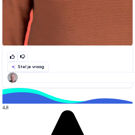
Stel je vraag
Help ons de video te verbeteren
De audio is slecht
De uitleg is onduidelijk
4,8
Informatie is onjuist
Er mist informatie
De docent is te langdradig
De uitleg gaat te langzaam
De uitleg gaat te snel