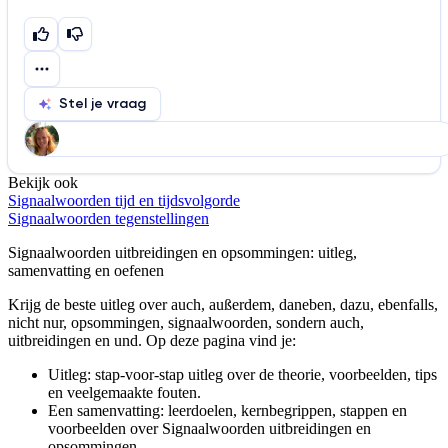
Stel je vraag
Bekijk ook
Help ons de video te verbeteren
Signaalwoorden tijd en tijdsvolgorde
De audio is slecht
De uitleg is onduidelijk
Signaalwoorden tegenstellingen
Informatie is onjuist
Er mist informatie
Signaalwoorden uitbreidingen en opsommingen
: uitleg,
samenvatting en oefenen
De docent is te langdradig
Krijg de beste uitleg over auch, außerdem, daneben, dazu, ebenfalls,
De uitleg gaat te langzaam
De uitleg gaat te snel
nicht nur, opsommingen, signaalwoorden, sondern auch,
uitbreidingen en und.
Op deze pagina vind je:
Afspelen werkte niet
Iets anders
Uitleg: stap-voor-stap uitleg over de theorie, voorbeelden, tips
en veelgemaakte fouten.
Een samenvatting: leerdoelen, kernbegrippen, stappen en
voorbeelden over
Signaalwoorden uitbreidingen en
opsommingen
.