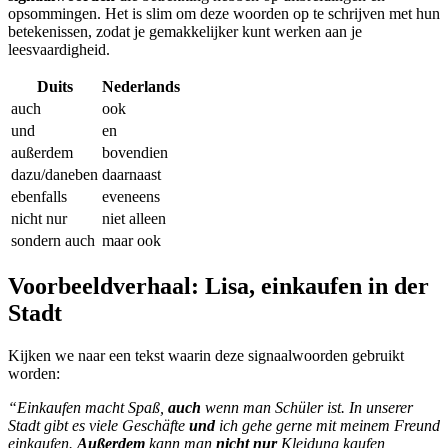
opsommingen. Het is slim om deze woorden op te schrijven met hun
betekenissen, zodat je gemakkelijker kunt werken aan je
leesvaardigheid.
Duits
Nederlands
auch
ook
und
en
außerdem
bovendien
dazu/daneben
daarnaast
ebenfalls
eveneens
nicht nur
niet alleen
sondern auch
maar ook
Voorbeeldverhaal: Lisa, einkaufen in der
Stadt
Kijken we naar een tekst waarin deze signaalwoorden gebruikt
worden:
“Einkaufen macht Spaß,
auch
wenn man Schüler ist. In unserer
Stadt gibt es viele Geschäfte
und
ich gehe gerne mit meinem Freund
einkaufen.
Außerdem
kann man
nicht nur
Kleidung kaufen,