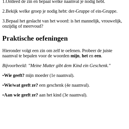
1.
Ontleed de zin en bepaal welke naamval je nodig hebt.
2.
Bekijk welke groep je nodig hebt: der-Gruppe of ein-Gruppe.
3.
Bepaal het geslacht van het woord: is het mannelijk, vrouwelijk,
onzijdig of meervoud?
Praktische oefeningen
Hieronder volgt een zin om zelf te oefenen. Probeer de juiste
naamval te bepalen voor de woorden
mijn
,
het
en
een
.
Bijvoorbeeld: "Meine Mutter gibt dem Kind ein Geschenk."
•
Wie geeft?
mijn moeder (1e naamval).
•
Wie/wat geeft ze?
een geschenk (4e naamval).
•
Aan wie geeft ze?
aan het kind (3e naamval).