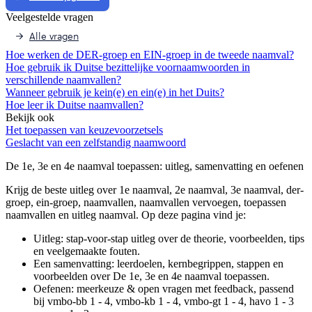
Veelgestelde vragen
Alle vragen
Hoe werken de DER-groep en EIN-groep in de tweede naamval?
Hoe gebruik ik Duitse bezittelijke voornaamwoorden in
verschillende naamvallen?
Wanneer gebruik je kein(e) en ein(e) in het Duits?
Hoe leer ik Duitse naamvallen?
Bekijk ook
Het toepassen van keuzevoorzetsels
Geslacht van een zelfstandig naamwoord
De 1e, 3e en 4e naamval toepassen
: uitleg, samenvatting en oefenen
Krijg de beste uitleg over 1e naamval, 2e naamval, 3e naamval, der-
groep, ein-groep, naamvallen, naamvallen vervoegen, toepassen
naamvallen en uitleg naamval.
Op deze pagina vind je:
Uitleg: stap-voor-stap uitleg over de theorie, voorbeelden, tips
en veelgemaakte fouten.
Een samenvatting: leerdoelen, kernbegrippen, stappen en
voorbeelden over
De 1e, 3e en 4e naamval toepassen
.
Oefenen: meerkeuze & open vragen met feedback, passend
bij
vmbo-bb 1 - 4, vmbo-kb 1 - 4, vmbo-gt 1 - 4, havo 1 - 3