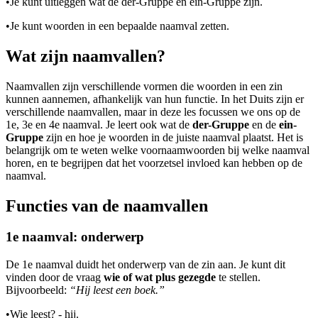
•
Je kunt uitleggen wat de der-Gruppe en ein-Gruppe zijn.
•
Je kunt woorden in een bepaalde naamval zetten.
Wat zijn naamvallen?
Naamvallen zijn verschillende vormen die woorden in een zin
kunnen aannemen, afhankelijk van hun functie. In het Duits zijn er
verschillende naamvallen, maar in deze les focussen we ons op de
1e, 3e en 4e naamval. Je leert ook wat de
der-Gruppe
en de
ein-
Gruppe
zijn en hoe je woorden in de juiste naamval plaatst. Het is
belangrijk om te weten welke voornaamwoorden bij welke naamval
horen, en te begrijpen dat het voorzetsel invloed kan hebben op de
naamval.
Functies van de naamvallen
1e naamval: onderwerp
De 1e naamval duidt het onderwerp van de zin aan. Je kunt dit
vinden door de vraag
wie of wat plus gezegde
te stellen.
Bijvoorbeeld:
“Hij leest een boek.”
•
Wie leest? - hij.