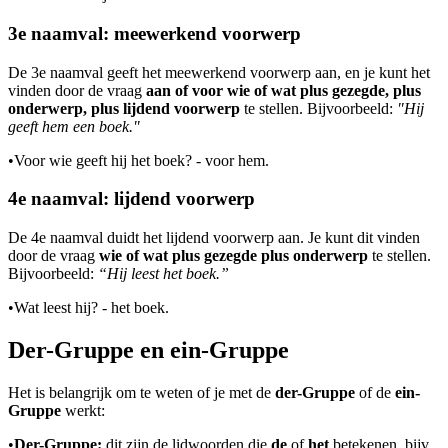
3e naamval: meewerkend voorwerp
De 3e naamval geeft het meewerkend voorwerp aan, en je kunt het
vinden door de vraag
aan of voor wie of wat plus gezegde, plus
onderwerp, plus lijdend voorwerp
te stellen. Bijvoorbeeld:
"Hij
geeft hem een boek."
•
Voor wie geeft hij het boek? - voor hem.
4e naamval: lijdend voorwerp
De 4e
naamval duidt het lijdend voorwerp aan. Je kunt dit vinden
door de vraag
wie of wat plus gezegde plus onderwerp
te stellen.
Bijvoorbeeld:
“Hij leest het boek.”
•
Wat leest hij? - het boek.
Der-Gruppe en ein-Gruppe
Het is belangrijk om te weten of je met de
der-Gruppe
of de
ein-
Gruppe
werkt:
•
Der-Gruppe:
dit zijn de lidwoorden die
de
of
het
betekenen, bijv.