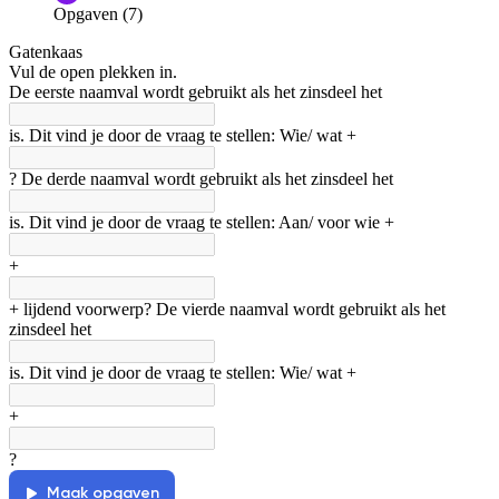
Opgaven (7)
Informatie is onjuist
Er mist informatie
Gatenkaas
De docent is te langdradig
Vul de open plekken in.
De eerste naamval wordt gebruikt als het zinsdeel het
De uitleg gaat te langzaam
De uitleg gaat te snel
is. Dit vind je door de vraag te stellen: Wie/ wat +
Afspelen werkte niet
Iets anders
? De derde naamval wordt gebruikt als het zinsdeel het
is. Dit vind je door de vraag te stellen: Aan/ voor wie +
+
+ lijdend voorwerp? De vierde naamval wordt gebruikt als het
zinsdeel het
is. Dit vind je door de vraag te stellen: Wie/ wat +
+
?
Maak opgaven